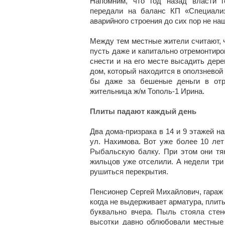
Напомним, что год назад власти г
передали на баланс КП «Специализ
аварийного строения до сих пор не на
Между тем местные жители считают, ч
пусть даже и капитально отремонтиро
снести и на его месте высадить дере
дом, который находится в оползневой 
бы даже за бешеные деньги в отр
жительница ж/м Тополь-1 Ирина.
Плиты падают каждый день
Два дома-призрака в 14 и 9 этажей на
ул. Нахимова. Вот уже более 10 ле
Рыбальскую балку. При этом они тян
жильцов уже отселили. А недели три
рушиться перекрытия.
Пенсионер Сергей Михайлович, гараж к
когда не выдерживает арматура, плит
буквально вчера. Пыль стояла стен
высотки давно облюбовали местные 