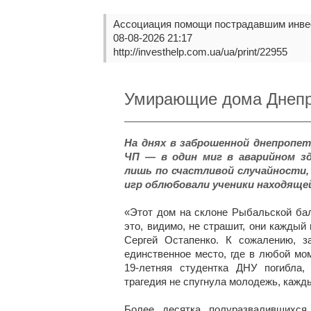
Ассоциация помощи пострадавшим инве
08-08-2026 21:17
http://investhelp.com.ua/ua/print/22955
Умирающие дома Днепра
На днях в заброшенной днепропетр
ЧП — в один миг в аварийном зд
лишь по счастливой случайности,
игр облюбовали ученики находяще
«Этот дом на склоне Рыбальской ба
это, видимо, не страшит, они каждый
Сергей Остапенко. К сожалению, 
единственное место, где в любой мо
19-летняя студентка ДНУ погибла,
трагедия не спугнула молодежь, кажд
Более десятка полуразвалившихс