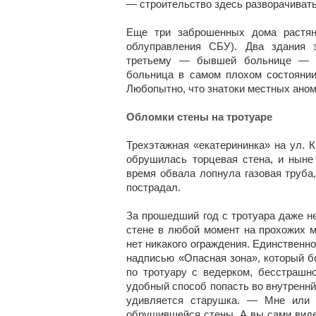
— строительство здесь разворачивать
Еще три заброшенных дома растян
облуправления СБУ). Два здания з
третьему — бывшей больнице — з
больница в самом плохом состояни
Любопытно, что знатоки местных аном
Обломки стены на тротуаре
Трехэтажная «екатерининка» на ул. К
обрушилась торцевая стена, и ныне 
время обвала лопнула газовая труба,
пострадал.
За прошедший год с тротуара даже н
стене в любой момент на прохожих м
нет никакого ограждения. Единственн
надписью «Опасная зона», который б
по тротуару с ведерком, бесстрашн
удобный способ попасть во внутреннй
удивляется старушка. — Мне или 
обрушившейся стены. А вы сами видел