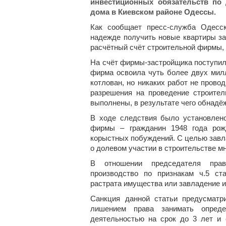
инвестиционных обязательств по 
дома в Киевском районе Одессы.
Как сообщает пресс-служба Одесск
надежде получить новые квартиры за
расчётный счёт строительной фирмы, 
На счёт фирмы-застройщика поступило
фирма освоила чуть более двух милл
котлован, но никаких работ не прово
разрешения на проведение строител
выполнены, в результате чего обнадёж
В ходе следствия было установлено
фирмы – гражданин 1948 года рож
корыстных побуждений. С целью завл
о долевом участии в строительстве мн
В отношении председателя прав
производство по признакам ч.5 ст
растрата имущества или завладение 
Санкция данной статьи предусматр
лишением права занимать опреде
деятельностью на срок до 3 лет и