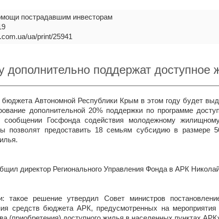
омощи пострадавшим инвесторам
19
lp.com.ua/ua/print/25941
у дополнительно поддержат доступное 
 бюджета Автономной Республики Крым в этом году будет выд
рование дополнительной 20% поддержки по программе доступ
в сообщении Госфонда содействия молодежному жилищному 
ы позволят предоставить 18 семьям субсидию в размере 5
илья.
бщил директор Регионального Управления Фонда в АРК Никола
и: такое решение утвердил Совет министров постановлени
ния средств бюджета АРК, предусмотренных на мероприятия
ва (приобретения) доступного жилья в населенных пунктах АРК