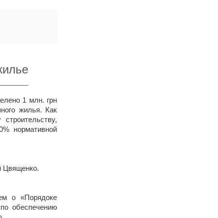
жилье
елено 1 млн. грн
ного жилья. Как
строительству,
0% нормативной
й Цвященко.
ем о «Порядоке
 по обеспечению
».