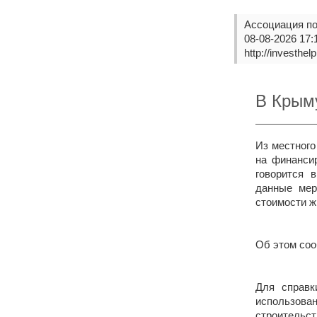
Ассоциация п
08-08-2026 17:
http://investhe
В Крым
Из местного
на финанси
говорится 
данные мер
стоимости ж
Об этом соо
Для справк
использова
строительст