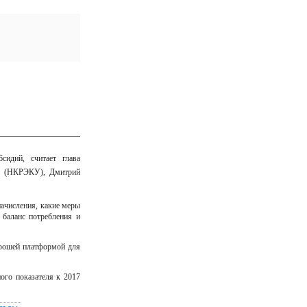
идий, считает глава
уг (НКРЭКУ), Дмитрий
ачисления, какие меры
 баланс потребления и
орошей платформой для
ого показателя к 2017