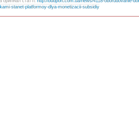
 оригінал статті:
http://budport.com.ua/news/4118-oborudovanie-d
ikami-stanet-platformoy-dlya-monetizacii-subsidiy