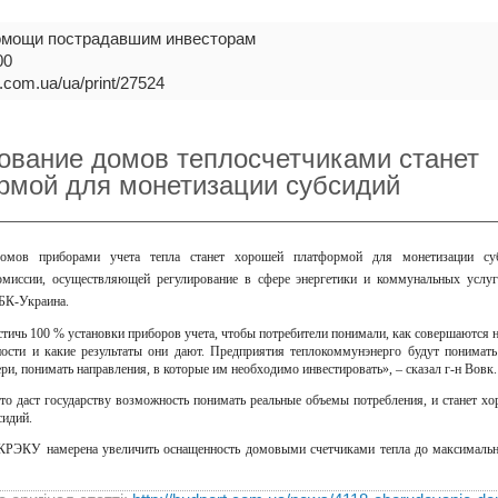
омощи пострадавшим инвесторам
00
lp.com.ua/ua/print/27524
ование домов теплосчетчиками станет
рмой для монетизации субсидий
омов приборами учета тепла станет хорошей платформой для монетизации субс
омиссии, осуществляющей регулирование в сфере энергетики и коммунальных усл
БК-Украина
.
ичь 100 % установки приборов учета, чтобы потребители понимали, как совершаются н
ости и какие результаты они дают. Предприятия теплокоммунэнерго будут понимать
ри, понимать направления, в которые им необходимо инвестировать», – сказал г-н Вовк.
это даст государству возможность понимать реальные объемы потребления, и станет х
сидий.
КРЭКУ намерена увеличить оснащенность домовыми счетчиками тепла до максимальн