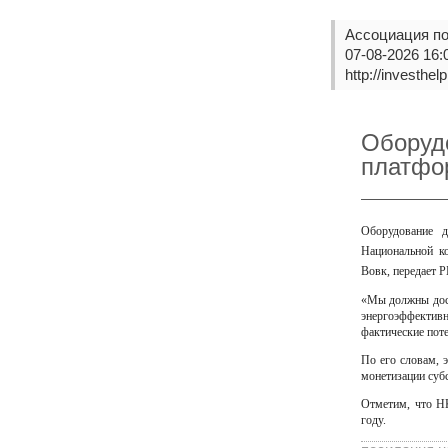
Ассоциация п
07-08-2026 16:
http://investhe
Оборуд
платфо
Оборудование д
Национальной к
Вовк, передает
Р
«Мы должны дост
энергоэффективн
фактические поте
По его словам, 
монетизации суб
Отметим, что Н
году.