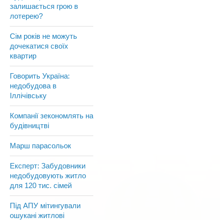
залишається грою в
лотерею?
Сім років не можуть
дочекатися своїх
квартир
Говорить Україна:
недобудова в
Іллічівську
Компанії зекономлять на
будівництві
Марш парасольок
Експерт: Забудовники
недобудовують житло
для 120 тис. сімей
Під АПУ мітингували
ошукані житлові