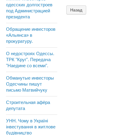
одесских долгостроев
Назад
под Администрацией
президента
Обращение инвесторов
«Альянса» в
прокуратуру.
О недостроях Одессы.
ТРК "Круг". Передача
"Наедине со всеми".
Обманутые инвесторы
Одесчины пишут
письмо Матвийчуку
Строительная афёра
депутата
УНН. Чому в Україні
інвестування в житлове
будівництво