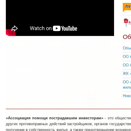
Об
Объ
ОО 
ОО А
ЖК 
ОО «
жил
Ново
«Ассоциация помощи пострадавшим инвесторам»
- это обществ
других противоправных действий застройщиков, органов государств
получение в собственность жилья,
а также предотвращение возникно