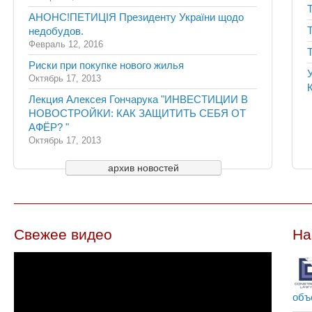
АНОНС!ПЕТИЦІЯ Президенту України щодо
недобудов.
Февраль 12, 2016
Риски при покупке нового жилья
Октябрь 17, 2013
Лекция Алексея Гончарука "ИНВЕСТИЦИИ В
НОВОСТРОЙКИ: КАК ЗАЩИТИТЬ СЕБЯ ОТ
АФЁР? "
Октябрь 17, 2013
архив новостей
Свежее видео
На
объ