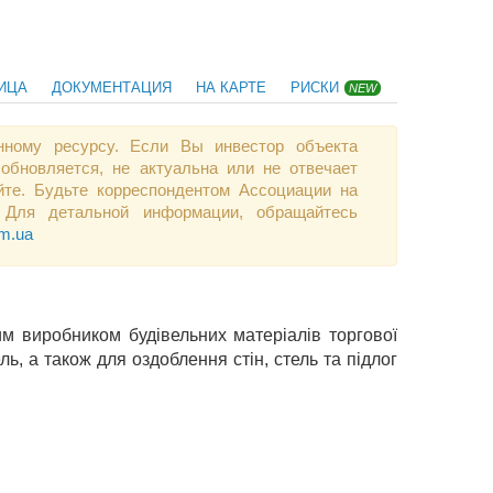
ИЦА
ДОКУМЕНТАЦИЯ
НА КАРТЕ
РИСКИ
NEW
нному ресурсу. Если Вы инвестор объекта
обновляется, не актуальна или не отвечает
те. Будьте корреспондентом Ассоциации на
 Для детальной информации, обращайтесь
om.ua
им виробником будівельних матеріалів торгової
, а також для оздоблення стін, стель та підлог