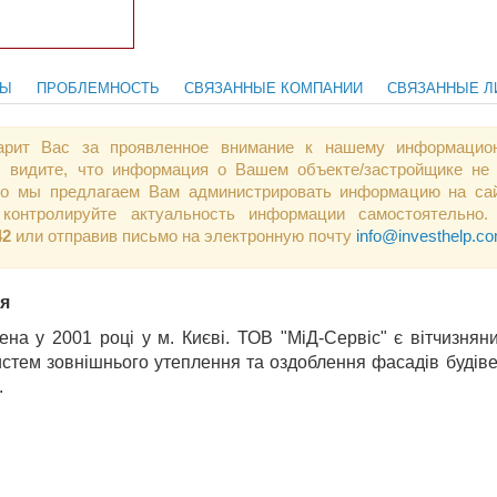
ТЫ
ПРОБЛЕМНОСТЬ
СВЯЗАННЫЕ КОМПАНИИ
СВЯЗАННЫЕ Л
арит Вас за проявленное внимание к нашему информацио
 видите, что информация о Вашем объекте/застройщике не 
 то мы предлагаем Вам администрировать информацию на сай
контролируйте актуальность информации самостоятельно.
42
или отправив письмо на электронную почту
info@investhelp.c
ія
ена у 2001 році у м. Києві. ТОВ "МіД-Сервіс" є вітчизнян
стем зовнішнього утеплення та оздоблення фасадів будівель
.