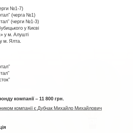
ерги №1-7)
ртал" (черга №1)
тал" (черги №1-3)
Зубицького у Києві
» у м. Алушті
 м. Ялта.
ртал"
тал"
єток"
онду компанії – 11 800 грн.
вником компанії є Дубчак Михайло Михайлович
ція