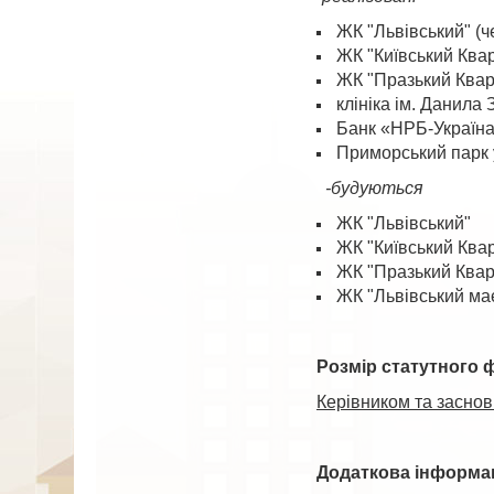
ЖК "Львівський" (ч
ЖК "Київський Ква
ЖК "Празький Квар
клініка ім. Данила 
Банк «НРБ-Україна
Приморський парк у
-будуються
ЖК "Львівський"
ЖК "Київський Ква
ЖК "Празький Квар
ЖК "Львівський ма
Розмір статутного ф
Керівником та засно
Додаткова інформа