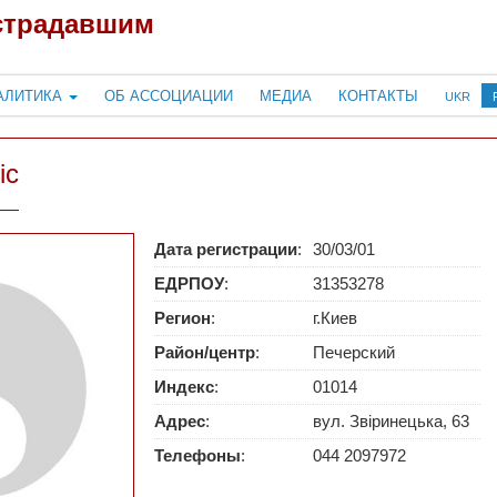
страдавшим
АЛИТИКА
ОБ АССОЦИАЦИИ
МЕДИА
КОНТАКТЫ
UKR
іс
Дата регистрации
:
30/03/01
ЕДРПОУ
:
31353278
Регион
:
г.Киев
Район/центр
:
Печерский
Индекс
:
01014
Адрес
:
вул. Звіринецька, 63
Телефоны
:
044 2097972