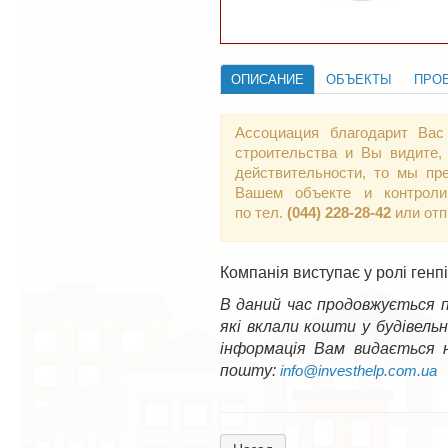
ОПИСАНИЕ
ОБЪЕКТЫ
ПРО
Ассоциация благодарит Вас
строительства и Вы видите,
действительности, то мы пр
Вашем объекте и контроли
по тел.
(044) 228-28-42
или от
Компанія виступає у ролі ген
В даний час продовжується п
які вклали кошти у будівельн
інформація Вам видається 
пошту:
info@investhelp.com.ua