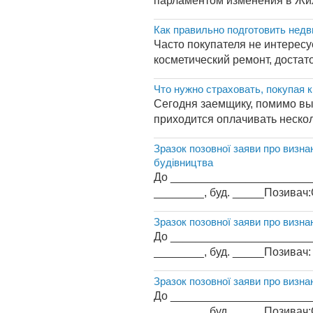
парламентом изменения в Жил
Как правильно подготовить нед
Часто покупателя не интересу
косметический ремонт, достат
Что нужно страховать, покупая к
Сегодня заемщику, помимо выс
приходится оплачивать несколь
Зразок позовної заяви про визна
будівництва
До _________________________
________, буд. _____Позивач:
Зразок позовної заяви про визна
До _________________________
________, буд. _____Позивач:
Зразок позовної заяви про визна
До _________________________
________, буд. _____Позивач: