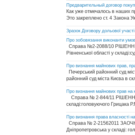
Предварительный договор покуп
Как уже отмечалось в наших п
Это закреплено ст. 4 Закона 
Зразок Договору дольової участі
Про зобовязання виконанти умов
Справа №2-2088/10 РІШЕННЯі м 
Рівненської області у складі:су
Про визнання майнових прав, пра
Печерський районний суд міст
районний суд міста Києва в скл
Про визнання майнових прав на
Справа № 2-844/11 РІШЕННЯ Ім
складі:головуючого Грицака Р.М
Про визнання права власності на
Справа № 2-21562011 ЗАОЧНЕ
Дніпропетровська у складі: гол