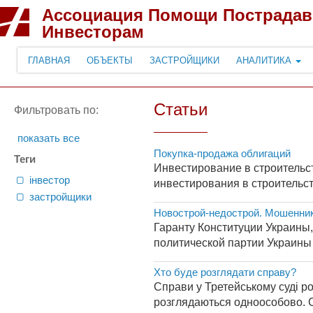
Ассоциация Помощи Пострада
Инвесторам
ГЛАВНАЯ
ОБЪЕКТЫ
ЗАСТРОЙЩИКИ
АНАЛИТИКА
Статьи
Фильтровать по:
показать все
Покупка-продажа облигаций
Теги
Инвестирование в строительс
інвестор
инвестирования в строительст
застройщики
Новострой-недострой. Мошенник
Гаранту Конституции Украины
политической партии Украины «Ф
Хто буде розглядати справу?
Справи у Третейському суді р
розглядаються одноособово. Ск