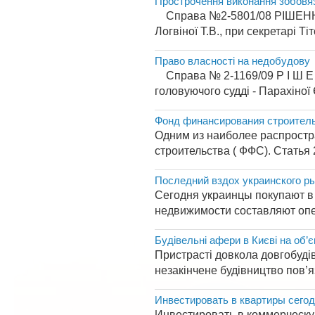
Прострочення виконання зобовя
Справа №2-5801/08 РІШЕННЯ І
Логвіної Т.В., при секретарі Ті
Право власності на недобудову
Справа № 2-1169/09 Р І Ш Е 
головуючого судді - Парахіної Є
Фонд финансирования строител
Одним из наиболее распрост
строительства ( ФФС). Статья
Последний вздох украинского р
Сегодня украинцы покупают в
недвижимости составляют опер
Будівельні афери в Києві на об’є
Пристрасті довкола довгобудів
незакінчене будівництво пов’я
Инвестировать в квартиры сегод
Инвестировать в коммерческу