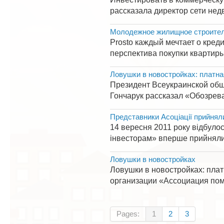
рассказала директор сети нед
Молодежное жилищное строитель
Prosto каждый мечтает о кред
перспектива покупки квартиры 
Ловушки в новостройках: платна
Президент Всеукраинской об
Гончарук рассказал «Обозрева
Представники Асоціації прийняли
14 вересня 2011 року відбуло
інвесторам» вперше прийняли у
Ловушки в новостройках
Ловушки в новостройках: пла
организации «Ассоциация пом
Pages:
1
2
3