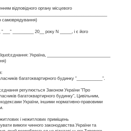
нням відповідного органу місцевого
______________________________________________
го самоврядування)
"___" _________ 20__ року N _____, і є його
quot;єднання: Україна, ___________________________
ня)
я:
власників багатоквартирного будинку "___________".
ot;єднання регулюється Законом України "Про
ласників багатоквартирного будинку", Цивільним,
кодексами України, іншими нормативно-правовими
м.
, житлових і нежитлових приміщень
нувати вимоги чинного законодавства України та