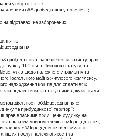
нання утворюється з:
му членами об&lquot;єднання у власність;
го на підставах, не заборонених
дання та
lquot;єднання
об&lquot;єднання є забезпечення захисту прав
 до пункту 11.1 цього Типового статуту, та
lquot;язків щодо належного утримання та
ого і загального майна житлового комплексу,
ого надходження коштів для сплати всіх
х законодавством та статутними документами.
метом діяльності об&lquot;єднання є:
динку та прибудинкової території;
ції прав власників приміщень будинку на
ння спільним майном членів об&lquot;єднання;
ня членам об&lquot;єднання в отриманні
а інших послуг належної якості за