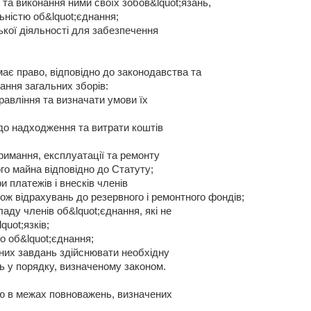
та виконання ними своїх зобов&lquot;язань,
льністю об&lquot;єднання;
ької діяльності для забезпечення
має право, відповідно до законодавства та
ання загальних зборів:
равління та визначати умови їх
до надходження та витрати коштів
римання, експлуатації та ремонту
ого майна відповідно до Статуту;
и платежів і внесків членів
кож відрахувань до резервного і ремонтного фондів;
ладу членів об&lquot;єднання, які не
quot;язків;
о об&lquot;єднання;
тних завдань здійснювати необхідну
ь у порядку, визначеному законом.
ню в межах повноважень, визначених