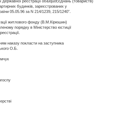
 державної реєстрації об&lquot;єднань (товариств)
артирних будинків, зареєстрованих у
раїни 05.05.96 за N 214/1239, 215/1240".
тації житлового фонду (В.М.Кірюшин)
леному порядку в Міністерство юстиції
реєстрації.
нням наказу покласти на заступника
ького О.Б.
емчук
госпу
ерстві