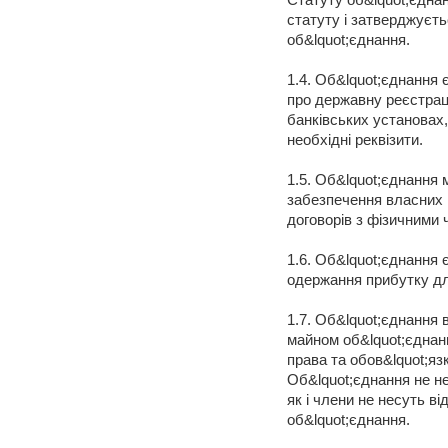
Статуту об&lquot;єднан
статуту і затверджуєть
об&lquot;єднання.
1.4. Об&lquot;єднання
про державну реєстрац
банківських установах
необхідні реквізити.
1.5. Об&lquot;єднання 
забезпечення власних
договорів з фізичними
1.6. Об&lquot;єднання 
одержання прибутку дл
1.7. Об&lquot;єднання 
майном об&lquot;єднанн
права та обов&lquot;яз
Об&lquot;єднання не не
як і члени не несуть в
об&lquot;єднання.