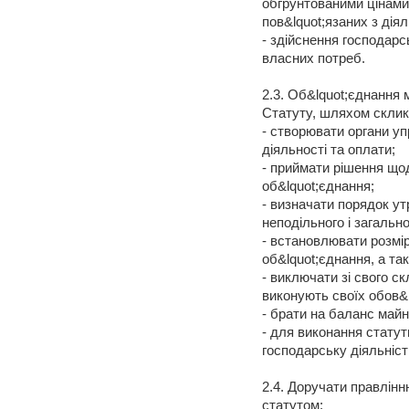
обгрунтованими цінами 
пов&lquot;язаних з дія
- здійснення господарс
власних потреб.
2.3. Об&lquot;єднання 
Статуту, шляхом склик
- створювати органи уп
діяльності та оплати;
- приймати рішення що
об&lquot;єднання;
- визначати порядок ут
неподільного і загальн
- встановлювати розмір
об&lquot;єднання, а та
- виключати зі свого ск
виконують своїх обов&l
- брати на баланс майн
- для виконання стату
господарську діяльніст
2.4. Доручати правлін
статутом: