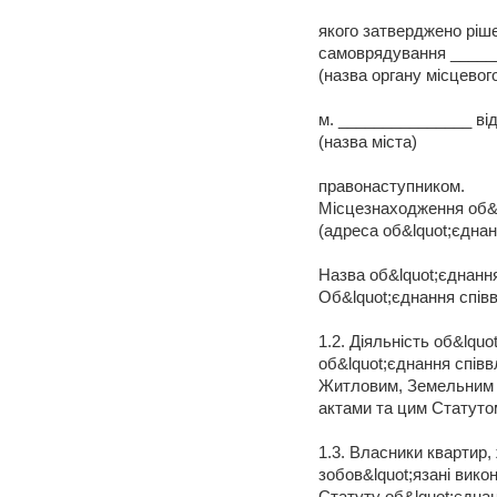
якого затверджено ріше
самоврядування _____
(назва органу місцево
м. _______________ від 
(назва міста)
правонаступником.
Місцезнаходження об&l
(адреса об&lquot;єднан
Назва об&lquot;єднанн
Об&lquot;єднання спів
1.2. Діяльність об&lqu
об&lquot;єднання співв
Житловим, Земельним 
актами та цим Статуто
1.3. Власники квартир
зобов&lquot;язані вико