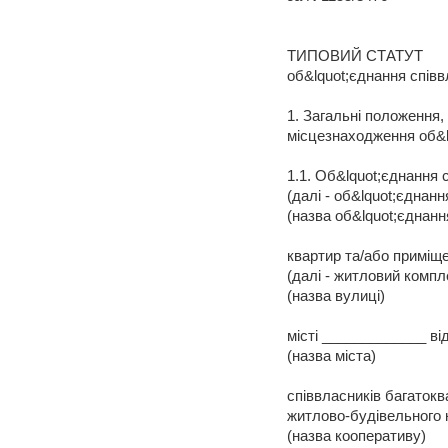
ТИПОВИЙ СТАТУТ
об&lquot;єднання спів
1. Загальні положення,
місцезнаходження об&l
1.1. Об&lquot;єднання 
(далі - об&lquot;єдна
(назва об&lquot;єднанн
квартир та/або приміщ
(далі - житловий компл
(назва вулиці)
місті _____________ ві
(назва міста)
співвласників багатокв
житлово-будівельного 
(назва кооперативу)