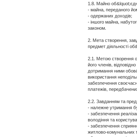
1.8. Майно об&lquot;єд
- майна, переданого йо
- одержаних доходів;
- іншого майна, набуто
законом.
2. Мета створення, зав
предмет діяльності об&
2.1. Метою створення 
його членів, відповідно
дотримання ними обов&
використання неподільн
забезпечення своєчасн
платежів, передбачени
2.2. Завданням та пред
- належне утримання бу
- забезпечення реаліза
володіння та користува
- забезпечення сприян
житлово-комунальних т