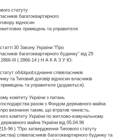
вого статуту
ласників багатоквартирного
оговору відносин
нежитлових приміщень та управителя
 статті 30 Закону України "Про
ласників багатоквартирного будинку" від 29
866-III ( 2866-14 ) Н А К А З У Ю:
статут об&lquot;єднання співвласників
нку та Типовий договір відносин власників
 приміщень та управителя (додаються).
ому комітету України з питань
 господарства разом з Фондом державного майна
 про визнання таким, що втратив чинність,
ного комітету України по житлово-комунальному
державного майна України від 05.04.96
0215-96 ) "Про затвердження Типового статуту
риства) співвласників багатоквартирного будинку та