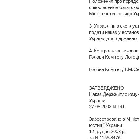
Положення про порядок
співвласників багатокв
Міністерстві юстиції Ук
3. Управлінню експлуа
подати наказ у встанов
України для державної 
4. Контроль за викона
Голови Комітету Лотоц
Голова Комітету Г.М.С
ЗАТВЕРДЖЕНО
Наказ Держжитлокомун
України
27.08.2003 N 141
Зареєстровано в Мініст
юстиції України
12 грудня 2003 р.
за N 1155/8476