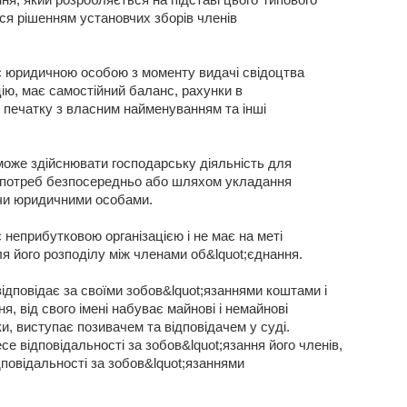
ня, який розробляється на підставі цього Типового
ся рішенням установчих зборів членів
 є юридичною особою з моменту видачі свідоцтва
ію, має самостійний баланс, рахунки в
, печатку з власним найменуванням та інші
може здійснювати господарську діяльність для
 потреб безпосередньо або шляхом укладання
 чи юридичними особами.
є неприбутковою організацією і не має на меті
я його розподілу між членами об&lquot;єднання.
відповідає за своїми зобов&lquot;язаннями коштами і
я, від свого імені набуває майнові і немайнові
ки, виступає позивачем та відповідачем у суді.
се відповідальності за зобов&lquot;язання його членів,
ідповідальності за зобов&lquot;язаннями