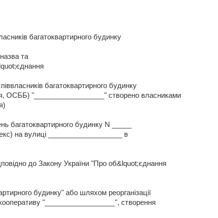
власників багатоквартирного будинку
 назва та
quot;єднання
співвласників багатоквартирного будинку
ння, ОСББ) "__________________" створено власниками
я)
ень багатоквартирного будинку N _____
екс) на вулиці ___________________ в
дповідно до Закону України "Про об&lquot;єднання
артирного будинку" або шляхом реорганізації
кооперативу "__________________", створення