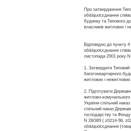
Про затвердження Типо
об&lquot;єднання співв
будинку та Типового д
власників житлових і 
Відповідно до пункту 4
об&lquot;єднання співв
листопада 2001 року N 2
1. Затвердити Типовий 
багатоквартирного буди
житлових і нежитлових
2. Підготувати Державн
житлово-комунального
України спільний наказ
спільний наказ Держав
господарству та Фонду 
N 28/389 ( z0214-96, z
об&lquot;єднання (това