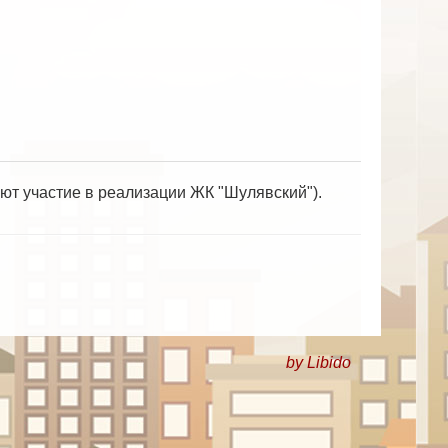
ют участие в реализации ЖК "Шулявский").
by Libido