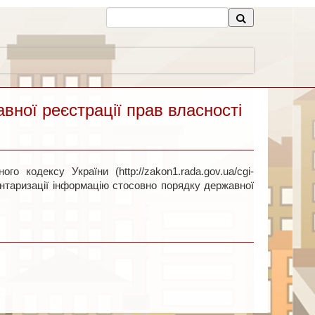
вної реєстрації прав власності
о кодексу України (http://zakon1.rada.gov.ua/cgi-
вентаризації інформацію стосовно порядку державної