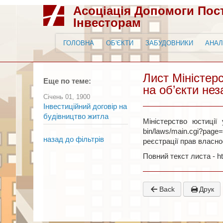
Асоціація Допомоги По
Інвесторам
ГОЛОВНА
ОБ'ЄКТИ
ЗАБУДОВНИКИ
АНАЛ
Лист Міністер
Еще по теме:
на об’єкти не
Січень 01, 1900
Інвестиційний договір на
будівництво житла
Міністерство юстиції 
bin/laws/main.cgi?pag
назад до фільтрів
реєстрації прав власно
Повний текст листа - ht
Back
Друк