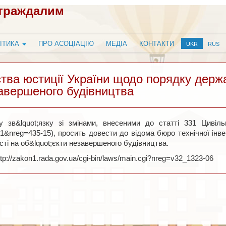
страждалим
ІТИКА
ПРО АСОЦІАЦІЮ
МЕДІА
КОНТАКТИ
UKR
RUS
ства юстиції України щодо порядку держа
завершеного будівництва
у зв&lquot;язку зі змінами, внесеними до статті 331 Цивільног
e=1&nreg=435-15), просить довести до відома бюро технічної ін
сті на об&lquot;єкти незавершеного будівництва.
tp://zakon1.rada.gov.ua/cgi-bin/laws/main.cgi?nreg=v32_1323-06