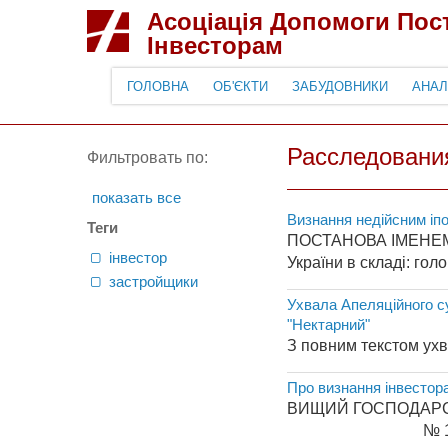
Асоціація Допомоги По
Інвесторам
ГОЛОВНА
ОБ'ЄКТИ
ЗАБУДОВНИКИ
АНАЛ
Расследовани
Фильтровать по:
показать все
Визнання недійсним іп
Теги
ПОСТАНОВА ІМЕНЕМ 
інвестор
України в складі: гол
застройщики
Ухвала Апеляційного су
"Нектарний"
З повним текстом ухв
Про визнання інвестор
ВИЩИЙ ГОСПОД
№ 15/486-б