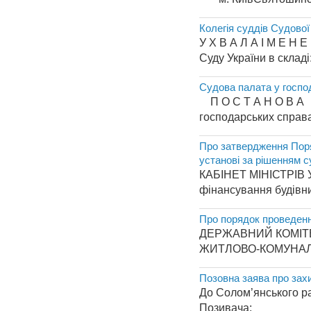
Колегія суддів Судово
У Х В А Л А І М Е Н 
Суду України в складі
Судова палата у госпо
П О С Т А Н О
господарських справа
Про затвердження Поря
установі за рішенням 
КАБІНЕТ МІНІСТРІВ У
фінансування будівни
Про порядок проведенн
ДЕРЖАВНИЙ КОМІТЕ
ЖИТЛОВО-КОМУНАЛЬН
Позовна заява про зах
До Солом’янського р
Позивача: _________