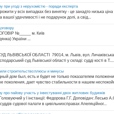
у при угоді з нерухомістю - поради експерта
ожити у всіх випадках без винятку - це занадто низька ціна
а вашої удачливості і не подарунок долі, а свід...
договору
ЙНИЙ ДОГОВІР №_____ м. Київ
нка) України ...
ЛЬВІВСЬКОЇ ОБЛАСТІ 79014, м. Львів, вул. Личаківськ
дарський суд Львівської області у складі: судді кості в Т....
 или строительство:плюсы и минусы
ный дом был, есть и будет не только показателем положени
е поколения, дает чувство стабильности в нашем неспокойно
у про пайову участь у інвестуванні двох житлових будинків
ловуючий у І інстанції: Федорова Г.Г. Доповідач: Лесько
суддів судової палати в цивільнихсправах Апеляційног...