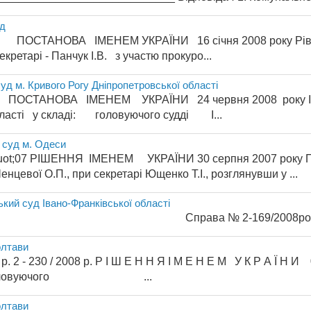
уд
ПОСТАНОВА ІМЕНЕМ УКРАЇНИ 16 січня 2008 року Рівненс
кретарі - Панчук І.В. з участю прокуро...
уд м. Кривого Рогу Дніпропетровської області
ПОСТАНОВА ІМЕНЕМ УКРАЇНИ 24 червня 2008 року Інгул
бласті у складі: головуючого судді І...
 суд м. Одеси
uot;07 РІШЕННЯ ІМЕНЕМ УКРАЇНИ 30 серпня 2007 року При
енцевої О.П., при секретарі Ющенко Т.І., розглянувши у ...
ький суд Івано-Франківської області
ва № 2-169/200
олтави
р. 2 - 230 / 2008 р. Р І Ш Е Н Н Я І М Е Н Е М У К Р А Ї Н 
ді : головуючого ...
олтави