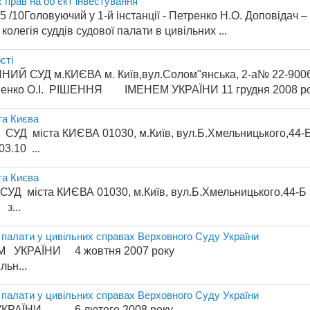
 прав на об’єкт інвестування
10Головуючий у 1-й інстанції - Петренко Н.О. Доповідач – С
колегія суддів судової палати в цивільних ...
сті
СУД м.КИЄВА м. Київ,вул.Солом"янська, 2-а№ 22-9006 Г
шенко О.І. РІШЕННЯ ІМЕНЕМ УКРАЇНИ 11 грудня 2008 рок
та Києва
 міста КИЄВА 01030, м.Київ, вул.Б.Хмельницького,44
.10 ...
та Києва
 міста КИЄВА 01030, м.Київ, вул.Б.Хмельницького,44
з...
ї палати у цивільних справах Верховного Суду України
 Я ІМЕНЕМ УКРАЇНИ 4 жовтня 2007 р
льн...
ї палати у цивільних справах Верховного Суду України
М УКРАЇНИ 6 лютого 2008 року м. Київ К