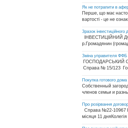
Як не потрапити в афер
Перше, що має настор
вартості - це не ознак
Зразок інвестиційного 
ІНВЕСТИЦІ
р.Громадянин (громадя
Зміна управителя ФФБ
ГОСПОДАРСЬКИЙ СУД 
Справа № 15/123 Госпо
Покупка готового дома
Собственный загород
членов семьи и разны
Про розірвання договор
Справа №22-10967 Го
місяця 11 дняКолегія 