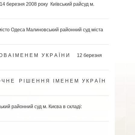
И 14 березня 2008 року Київський райсуд м.
сто Одеса Малиновський районний суд міста
 І М Е Н Е М У К Р А Ї Н И 12 березня
 Н Н Я І М Е Н Е М У К Р А Ї Н
й районний суд м. Києва в складі:
И 18 лютого 2010 року