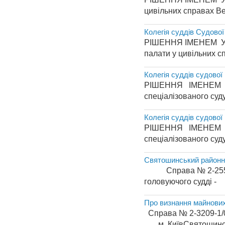
цивільних справах Ве
Колегія суддів Судово
РІШЕННЯ ІМЕНЕ
палати у цивільних с
Колегія суддів судової
РІШЕННЯ ІМЕНЕМ УКР
спеціалізованого суду
Колегія суддів судової
РІШЕННЯ ІМЕНЕМ УКР
спеціалізованого суду
Святошинський районн
Справа № 2-255/11 Р
головуючого
Про визнання майнових
Справа № 2-3
м. КиївСвятошинськ