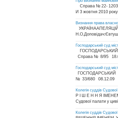
Про визнання майнових
Справа № 22- 12035 /
И 3 жовтня 2010 року 
Визнання права власно
УКРАЇНААПЕЛЯЦІЙНИЙ 
Н.О.Доповідач:Євту
Господарський суд міс
ГОСПОДАРСЬКИЙ СУД
Справа № 8/95 18.03
Господарський суд міс
ГОСПОДАРСЬКИЙ СУД
№ 33/680 08.12.09 
Колегія суддів Судово
Р І Ш Е Н Н
Судової палати у циві
Колегія суддів Судово
РІШЕННЯ ІМЕНЕ