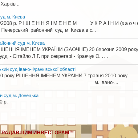
 ...
уд м. Києва
08 р. Р І Ш Е Н Н Я І М Е Н Е М У К Р А Ї Н И (з а о 
 районний суд м. Києва в с...
айонний суд м. Києва
ШЕННЯ ІМЕНЕМ УКРАЇНИ (ЗАОЧНЕ) 20 березня 2009 року С
ді - Сітайло Л.Г. при секретарі - Кравчук О.І. ...
ький суд Івано-Франківської області
0 року РІШЕННЯ ІМЕНЕМ УКРАЇНИ 7 травня 2010 року
Івано-...
й суд м. Донецька
 29.03.2010 р. N 2-98/
ТРАДАВШИМ ИНВЕСТОРАМ
™