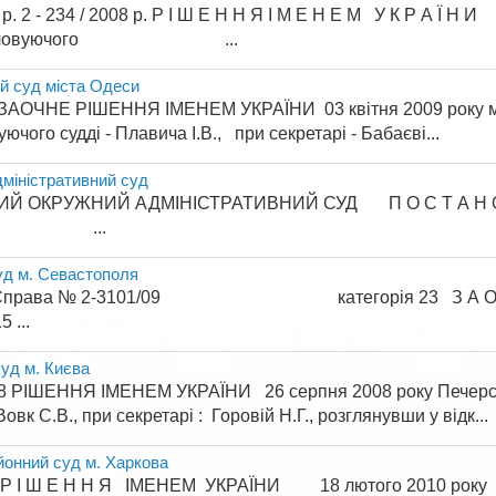
р. 2 - 234 / 2008 р. Р І Ш Е Н Н Я І М Е Н Е М У К Р А Ї Н 
ді : головуючого ...
й суд міста Одеси
 ЗАОЧНЕ РІШЕННЯ ІМЕНЕМ УКРАЇНИ 03 квітня 2009 року мі
уючого судді - Плавича І.В., при секретарі - Бабаєві...
міністративний суд
 ОКРУЖНИЙ АДМІНІСТРАТИВНИЙ СУД П О С Т А Н О В А
. ...
уд м. Севастополя
01/09 категорія 23 З А О Ч Н Е Р І Ш Е
 ...
уд м. Києва
 РІШЕННЯ ІМЕНЕМ УКРАЇНИ 26 серпня 2008 року Печерськи
Вовк С.В., при секретарі : Горовій Н.Г., розглянувши у відк...
онний суд м. Харкова
40/10 Р І Ш Е Н Н Я ІМЕНЕМ УКРАЇН