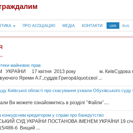
страждалим
ІТИКА
ПРО АСОЦІАЦІЮ
МЕДІА
КОНТАКТИ
UKR
RUS
я
отеки майнових прав
УКРАЇНИ 17 квітня 2013 року м. КиївСудова палата
овуючого Яреми А.Г.,суддів:Григор&lquot;євої ...
ду Київської області про скасування ухвали Обухівського суду 
али Ви можете ознайомитись в розділі "Файли"....
а конкурсним кредитором у справі про банкрутство
АРСЬКИЙ СУД УКРАЇНИ ПОСТАНОВА ІМЕ
 Вищий ...