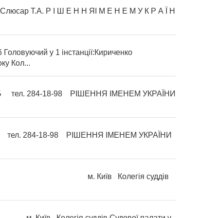
люсар Т.А. Р І Ш Е Н Н ЯІ М Е Н Е М У К Р А Ї Н
оловуючий у 1 інстанції:Кириченко
у Кол...
-Б тел. 284-18-98 РІШЕННЯ ІМЕНЕМ УКРАЇНИ
-Б тел. 284-18-98 РІШЕННЯ ІМЕНЕМ УКРАЇНИ
оку м. Київ Колегія суддів
олегія суддів Судової палати у