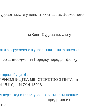
 Судової палати у цивільних справах Верховного
оку м.Київ Судова палата у
ій з нерухомістю в управління іншій фінансовій
в Про затвердження Порядку передачі фонду
..
ртирних будинків
ДПРИЄМНИЦТВА МІНІСТЕРСТВО З ПИТАНЬ
15110, N 7/14-13913 ...
ня перешкод в користуванні жилим приміщенням
_________________________ представник
ід...