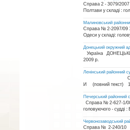
Справа 2 - 3079/2007 
Полтави у скла
Малиновський районни
Справа № 2-2097/09
Одеси у складі: голов
Донецький окружний ад
Україна ДОНЕЦЬКИЙ
2009 р
Ленінський районний с
Справа № 2-31
И (повний текст) 15
Печерський районний с
Справа № 2-627-1/08
головуючого - судді : 
Червонозаводський рай
Справа № 2-2