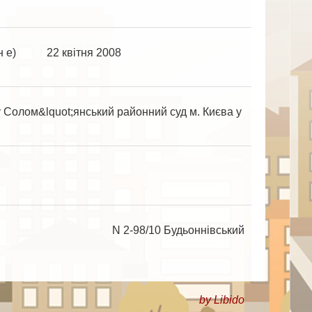
ч н е) 22 квітня 2008
олом&lquot;янський районний суд м. Києва у
10 Будьоннівський
by Libido