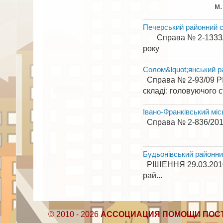
м. Харків
Печерський районний с
Справа № 2-1333/20
року Печерський
Солом&lquot;янський р
Справа № 2-93/09 РІ
складі: головуючого суд
Івано-Франківський міс
Справа № 2-836/201
м. 
Будьонівський районни
РІШЕННЯ
рай...
© 2010 - 2026
АССОЦИАЦИЯ ПОМОЩИ ПОС