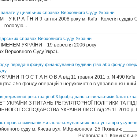
ї палати у цивільних справах Верховного Суду України
Е М У К Р А Ї Н И 9 квітня 2008 року м. Київ Колегія суддів
: головую...
дарських справах Верховного Суду України
 В А ІМЕНЕМ УКРАЇНИ 19 вересня 2006 р
х Верховного Суду Украї...
дку передачі фонду фінансування будівництва або фонду операц
суду
КРАЇНИ П О С Т А Н О В А від 11 травня 2011 р. N 490 Киї
цтва або фонду операцій з нерухомістю в управління іншій .
я державної реєстрації об&lquot;єднань співвласників багатоква
Т УКРАЇНИ З ПИТАНЬ РЕГУЛЯТОРНОЇ ПОЛІТИКИ ТА ПІ
ОГО ГОСПОДАРСТВА УКРАЇНИ ЛИСТ від 25.11.2010 р. N 
ист прав споживачів житлово-комунальних послуг та про усунен
айонного суду м. Києва вул. М.Кривоноса, 25 Позивач: __
____________________________ Відповідач-1: Комунальне п