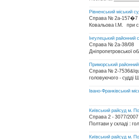
Рівненський міський с
Справа № 2а-157�7 
Ковальова І.М. при се
Інгулецький районний с
Справа № 2а-38/08 
Дніпропетровської о
Приморський районний
Справа № 2-7536&lq
головуючого - судді Ш
Івано-Франківський міс
Спра
Київський райсуд м. П
Справа 2 - 3077/2007 
Полтави у скла
Київський райсуд м. П