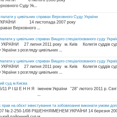
рховного Суду Ук...
ї палати у цивільних справах Верховного Суду України
М УКРАЇНИ 14 листопада 2007 року м. 
правах Верховного ...
 палати у цивільних справах Вищого спеціалізованого суду Украї
АЇНИ 27 липня 2011 року м. Київ Колегія суддів судов
 України з розгляду цивільних ...
 палати у цивільних справах Вищого спеціалізованого суду Украї
АЇНИ 27 липня 2011 року м. Київ Колегія суддів судов
 України з розгляду цивільних ...
ий суд м.Києва
 І Ш Е Н Н Я іменем України "28" лютого 2011 р. Свято
 судді - ...
 прав на обєкт інвестування та зобовязання виконати умови дог
209-1/07 № 2-250-1/08 РІШЕННЯІМЕНЕМ 
ий районний суд м...