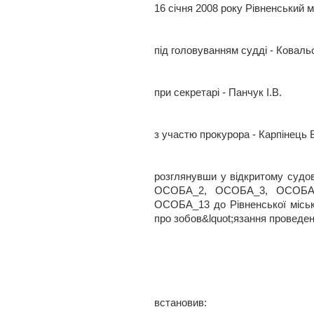
16 січня 2008 року Рівненський м
під головуванням судді - Ковальо
при секретарі - Панчук І.В.
з участю прокурора - Карпінець 
розглянувши у відкритому судов
ОСОБА_2, ОСОБА_3, ОСОБА
ОСОБА_13 до Рівненської місько
про зобов&lquot;язання проведенн
встановив: