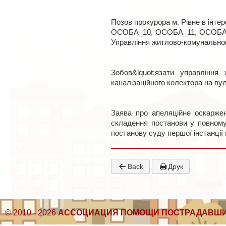
Позов прокурора м. Рівне в 
ОСОБА_10, ОСОБА_11, ОСОБА_12.
Управління житлово-комунальног
Зобов&lquot;язати управління
каналізаційного колектора на ву
Заява про апеляційне оскаржен
складення постанови у повному 
постанову суду першої інстанції
Back
Друк
© 2010 - 2026
АССОЦИАЦИЯ ПОМОЩИ ПОСТРАДАВШИ