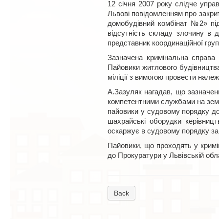
12 січня 2007 року слідче упра
Львові повідомленням про закрит
домобудівний комбінат №2» під
відсутність складу злочину в 
представник координаційної груп
Зазначена кримінальна справа 
Пайовики житлового будівництва,
міліції з вимогою провести нале
А.Зазуляк нагадав, що зазначени
компетентними службами на земел
пайовики у судовому порядку до
шахрайські оборудки керівницт
оскаржує в судовому порядку за
Пайовики, що проходять у кримін
до Прокуратури у Львівській обла
Back