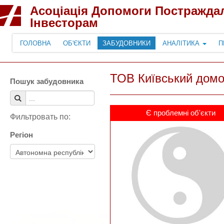
Асоціація Допомоги Постражда
Інвесторам
ГОЛОВНА
ОБ'ЄКТИ
ЗАБУДОВНИКИ
АНАЛІТИКА
П
ТОВ Київський домо
Пошук забудовника
Є проблемні об'єкти
Фильтровать по:
Регіон