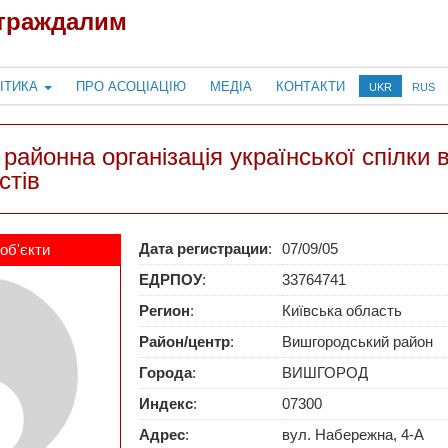
страждалим
ІТИКА
ПРО АСОЦІАЦІЮ
МЕДІА
КОНТАКТИ
UKR
RUS
айонна організація української спілки в
стів
Дата регистрации
:
07/09/05
об'єкти
ЕДРПОУ
:
33764741
Регион
:
Київська область
Район/центр
:
Вишгородський район
Города
:
ВИШГОРОД
Индекс
:
07300
Адрес
:
вул. Набережна, 4-А