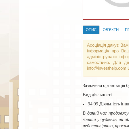
ОПИС
ОБ'ЄКТИ
П
Асоціація дякує Вам
інформація про Ваш
адмініструвати інфо
самостійно. Для де
info@investhelp.com.
Зазначена організація б
Вид діяльності
94.99 Діяльність інши
В даний час продовжує
кошти у будівельний об
недостовірною, просим