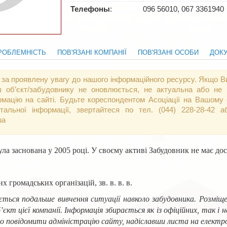
Телефоны
:
096 56010, 067 3361940
РОБЛЕМНІСТЬ
ПОВ'ЯЗАНІ КОМПАНІЇ
ПОВ'ЯЗАНІ ОСОБИ
ДОК
 за проявлену увагу до нашого інформаційного ресурсу. Якщо Ви
 об’єкт/забудовнику не оновлюється, не актуальна або не 
рмацію на сайті. Будьте кореспондентом Асоціації на Вашому о
тальної інформації, звертайтеся по тел. (044) 228-28-42
ua
ула заснована у 2005 році. У своєму активі Забудовник не має досв
х громадських організацій, зв. в. в. в.
ться подальше вивчення ситуації навколо забудовника. Розміщен
’єкт цієї компанії. Інформація збирається як із офіційних, так 
о повідомити адміністрацію сайту, надіславши листа на електро