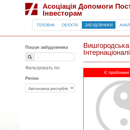
Асоціація Допомоги По
Інвесторам
ГОЛОВНА
ОБ'ЄКТИ
ЗАБУДОВНИКИ
АНАЛ
Вишгородська р
Пошук забудовника
Інтернаціоналі
Фильтровать по:
Є проблемні 
Регіон