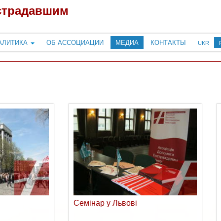
страдавшим
АЛИТИКА
ОБ АССОЦИАЦИИ
МЕДИА
КОНТАКТЫ
UKR
Семінар у Львові