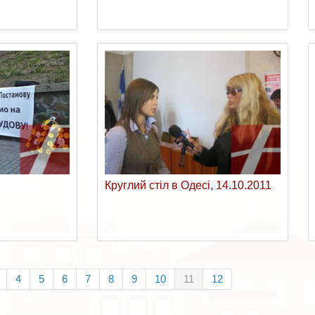
Круглий стіл в Одесі, 14.10.2011
4
5
6
7
8
9
10
11
12