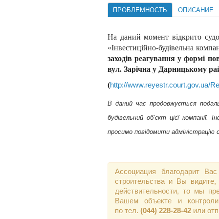
ПРОБЛЕМНОСТЬ
ОПИСАНИЕ
На даний момент відкрито суд
«Інвестиційно-будівельна компа
заходів реагування у формі п
вул. Зарічна у Дарницькому ра
(
http://www.reyestr.court.gov.ua/
В даний час продовжується подаль
будівельний об’єкт цієї компанії.
просимо повідомити адміністрацію 
Ассоциация благодарит Вас
строительства и Вы видите,
действительности, то мы пр
Вашем объекте и контроли
по тел.
(044) 228-28-42
или от