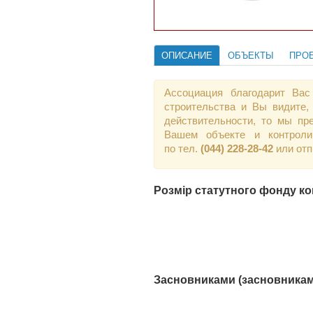
ОПИСАНИЕ
ОБЪЕКТЫ
ПРО
Ассоциация благодарит Вас
строительства и Вы видите,
действительности, то мы пр
Вашем объекте и контроли
по тел.
(044) 228-28-42
или от
Розмір статутного фонду ком
Засновниками (засновниками