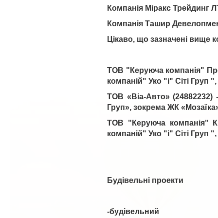
Компанія Міракс Трейдинг Л
Компанія Ташир Девелопмен
Цікаво, що зазначені вище к
ТОВ "Керуюча компанія" Прес
компаній" Уко "і" Сіті Груп 
ТОВ «Віа-Авто» (24882232) -
Груп», зокрема ЖК «Мозаїка»
ТОВ "Керуюча компанія" Ки
компаній" Уко "і" Сіті Груп 
Будівельні проекти
-будівельний