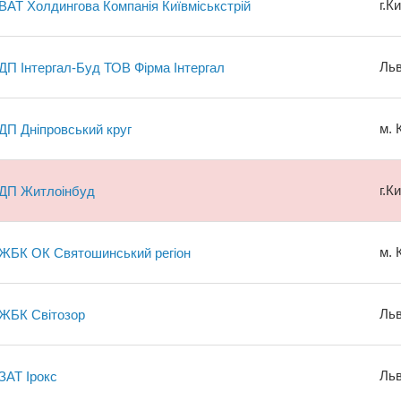
г.К
ВАТ Холдингова Компанія Київміськстрій
Льв
ДП Інтергал-Буд ТОВ Фірма Інтергал
м. 
ДП Дніпровський круг
г.К
ДП Житлоінбуд
м. 
ЖБК ОК Святошинський регіон
Льв
ЖБК Світозор
Льв
ЗАТ Ірокс