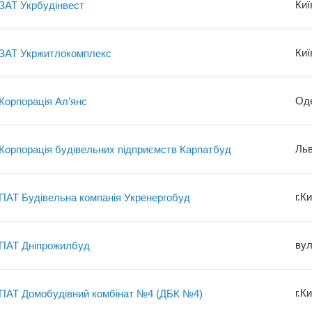
Киї
ЗАТ Укрбудінвест
Киї
ЗАТ Укржитлокомплекс
Оде
Корпорація Ал’янс
Льв
Корпорація будівельних підприємств Карпатбуд
г.К
ПАТ Будівельна компанія Укренергобуд
вул
ПАТ Дніпрожилбуд
г.К
ПАТ Домобудівний комбінат №4 (ДБК №4)