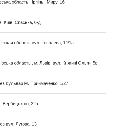
вська область , Ірпінь , Миру, 16
в, Київ, Спаська, 6-д
сская область вул. Тополева, 14/1а
івська область , м. Львів, вул. Княгині Ольги, 5в
иев бульвар М. Приймаченко, 1/27
. Вербицького, 32а
иев вул. Лугова, 13