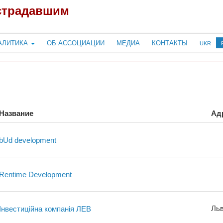
страдавшим
АЛИТИКА
ОБ АССОЦИАЦИИ
МЕДИА
КОНТАКТЫ
UKR
Название
Ад
bUd development
Rentime Development
Льв
Інвестиційна компанія ЛЕВ