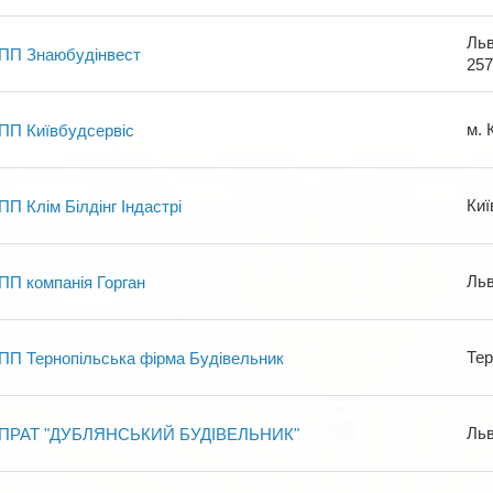
Льв
ПП Знаюбудінвест
257
м. 
ПП Київбудсервіс
Киї
ПП Клім Білдінг Індастрі
Льв
ПП компанія Горган
Тер
ПП Тернопільська фірма Будівельник
Льв
ПРАТ "ДУБЛЯНСЬКИЙ БУДІВЕЛЬНИК"