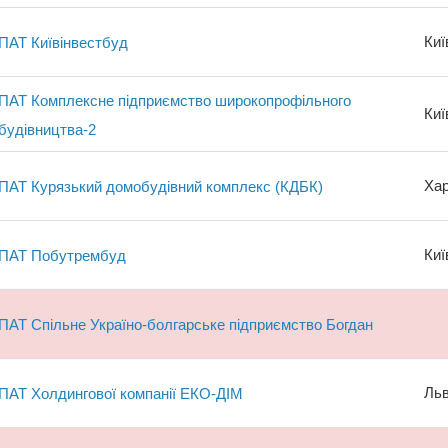
Киї
ПАТ Київінвестбуд
ПАТ Комплексне підприємство широкопрофільного
Киї
будівництва-2
Хар
ПАТ Курязький домобудівний комплекс (КДБК)
Киї
ПАТ Побутрембуд
ПАТ Спільне Україно-болгарське підприємство Богдан
Льв
ПАТ Холдингової компанії ЕКО-ДІМ