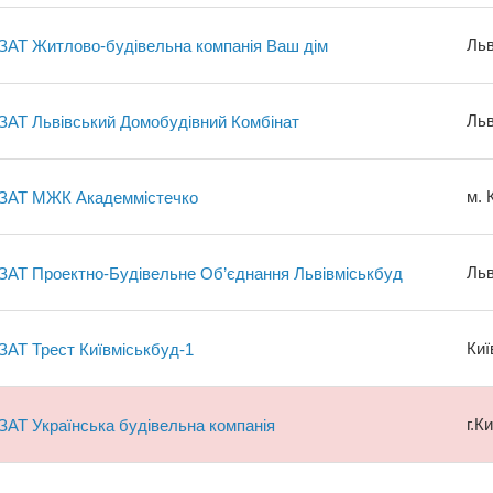
Льв
ЗАТ Житлово-будівельна компанія Ваш дім
Льв
ЗАТ Львівський Домобудівний Комбінат
м. 
ЗАТ МЖК Академмістечко
Льв
ЗАТ Проектно-Будівельне Об’єднання Львівміськбуд
Киї
ЗАТ Трест Київміськбуд-1
г.К
ЗАТ Українська будівельна компанія