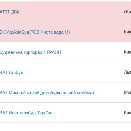
г.К
АТЗТ ДВК
Киї
БК УкрАзіяБуд(ТОВ Чиста вода М)
Киї
Будівельна корпорація ГРАНІТ
Льв
ВАТ Галбуд
Мик
ВАТ Миколаївський домобудівельний комбінат
Киї
ВАТ Нафтогазбуд-Україна