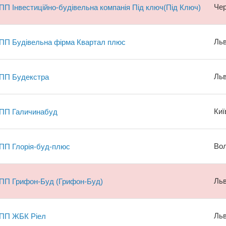
Че
ПП Інвестиційно-будівельна компанія Під ключ(Під Ключ)
Льв
ПП Будівельна фірма Квартал плюс
Льв
ПП Будекстра
Киї
ПП Галичинабуд
Вол
ПП Глорія-буд-плюс
Льв
ПП Грифон-Буд (Грифон-Буд)
Льв
ПП ЖБК Ріел