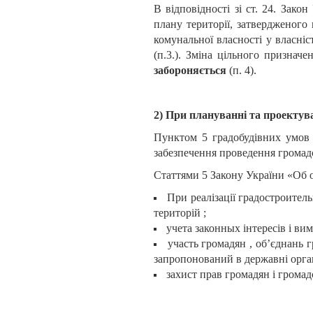
В відповідності зі ст. 24. Зако
плану території, затвердженого 
комунальної власності у власн
(п.3.). Зміна цільного призначе
забороняється
(п. 4).
2) При плануванні та проектува
Пунктом 5 градобудівних умов 
забезпечення проведення громад
Статтями 5 Закону України «Об о
При реалізації градостроител
територій ;
учета законных інтересів і ви
участь громадян , об’єднань 
запропонований в державні орган
захист прав громадян і громад