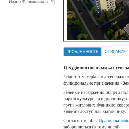
ПРОБЛЕМНОСТЬ
ОПИСАНИЕ
1) Будівництво в рамках генера
Згідно з матеріалами генеральн
функціональне призначення
«Зо
Зеленые насадження общего польз
парків культури та відпочинку; н
групі житлових будинків; скверо
вільний доступ для відпочинку.
Согласно п. 4.2.
Правилам зміс
забороняється
(в тому числі):