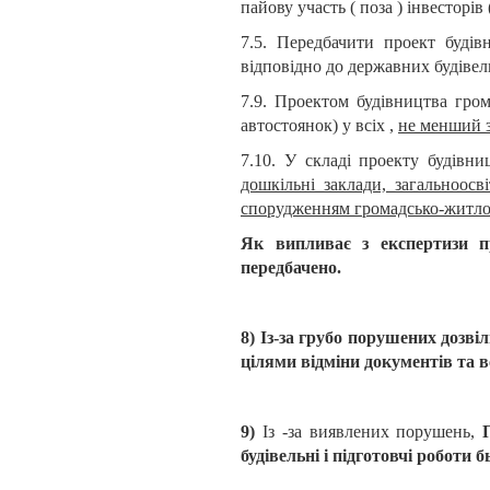
пайову участь ( поза ) інвесторі
7.5. Передбачити проект будів
відповідно до державних будіве
7.9. Проектом будівництва гром
автостоянок) у всіх ,
не менший 
7.10. У складі проекту будівн
дошкільні заклади, загальноосв
спорудженням громадсько-житл
Як випливає з експертизи пр
передбачено.
8) Із-за грубо порушених дозві
цілями відміни документів та 
9)
Із -за виявлених порушень,
будівельні і підготовчі роботи