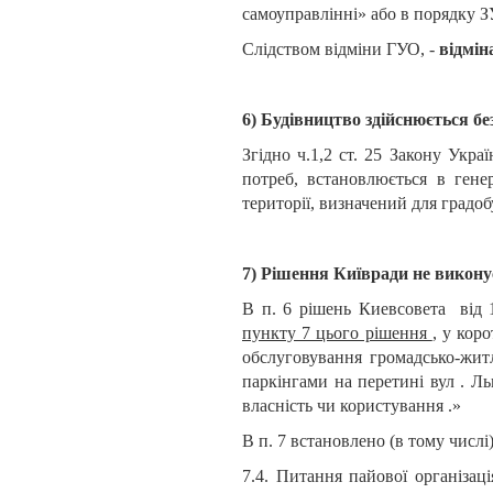
самоуправлінні» або в порядку З
Слідством відміни ГУО, -
відмін
6) Будівництво здійснюється бе
Згідно ч.1,2 ст. 25 Закону Укра
потреб, встановлюється в гене
території, визначений для градо
7) Рішення Київради не викону
В п. 6 рішень Киевсовета
від
пункту 7 цього рішення
, у кор
обслуговування громадсько-жит
паркінгами на перетині вул . Ль
власність чи користування .»
В п. 7 встановлено (в тому чи
7.4. Питання пайової організац