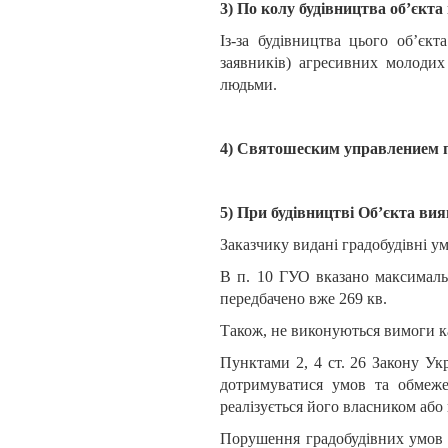
3) По колу будівництва об’єкта
Із-за будівництва цього об’єк
заявників) агресивних молоди
людьми.
4) Святошеским управлением п
5) При будівництві Об’єкта вия
Заказчику видані градобудівні ум
В п. 10 ГУО вказано максимальн
передбачено вже 269 кв.
Також, не виконуються вимоги ка
Пунктами 2, 4 ст. 26 Закону Укр
дотримуватися умов та обмежен
реалізується його власником або
Порушення градобудівних умо