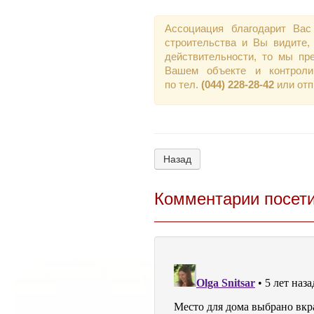
Ассоциация благодарит Вас
строительства и Вы видите,
действительности, то мы пр
Вашем объекте и контроли
по тел.
(044) 228-28-42
или от
Назад
Комментарии посет