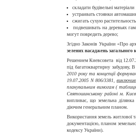
складати будівельні матеріали 
устраивать стоянки автомаши
сжигать сухую растительность 
подвешивать на деревьях гам
могут повредить дерево;
Згідно Законів України «Про арх
зелених насаджень загального 
Решением Киевсовета
від 12.07
під багатоквартирну забудову, 
2010 року та концепції формува
19.07.2005
N
806/3381,
виключив
планувальним вимогам ( таблиц
Святошинському районі м. Києв
випливає, що земельна ділянка
діючим генеральним планом.
Використання земель житлової та
документацією, планом земельно-
кодексу України).