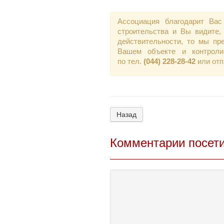
Ассоциация благодарит Вас
строительства и Вы видите,
действительности, то мы пр
Вашем объекте и контроли
по тел.
(044) 228-28-42
или от
Назад
Комментарии посет