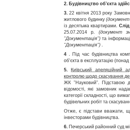
2. Будівництво об’єкта здій
3.
22 квітня 2013 року Замов
житлового будинку
(документ 
із десятьма квартирами.
Слід
25.07.2014 р.
(документ з
"Документація")
та інформац
"Документація")
.
4
. Під час будівництва ко
об’єкта в експлуатацію (понад 
5.
Київський апеляційний ад
контролю щодо скасування дек
ЖК "Науковий". Підставою дл
відомості, які замовник над
категорії складності, що вим
будівельних робіт та скасуванн
Отже, є підстави вважати, щ
інвесторами будівництва.
6.
Печерський районний суд мі