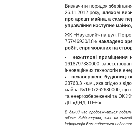
Визначити порядок зберіганн
26.11.2012 року,
шляхом визн
про арешт майна, а саме пе
управління наступне майно
ЖК «Науковий» на вул. Петропа
757/46930/18-к
накладено ар
робіт, спрямованих на створ
нежитлові приміщення на
1618797380000 зареєстровано
інноваційних технологій в ен
незавершене будівництв
23763.3 кв.м., яка згідно з 
майна №1607262680000, що пр
та енергозбереженні та ОК ЖК
ДП «ДНДІ ІТЕЄ».
В даний час продовжується подальш
об’єкт будівництва, який на сього
інформація Вам видається недостов