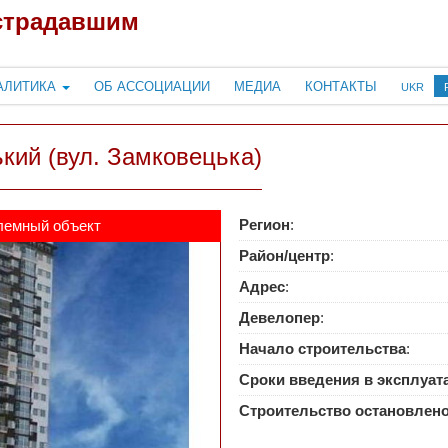
страдавшим
АЛИТИКА
ОБ АССОЦИАЦИИ
МЕДИА
КОНТАКТЫ
UKR
кий (вул. Замковецька)
Регион
:
лемный объект
Район/центр
:
Адрес
:
Девелопер
:
Начало строительства
:
Сроки введения в эксплуа
Строительство остановлен