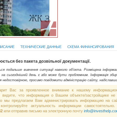
ПИСАНИЕ
ТЕХНИЧЕСКИЕ ДАННЫЕ
СХЕМА ФИНАНСИРОВАНИЯ
ється без пакета дозвільної документації.
ся подальше вивчення ситуації навколо об’єкта. Розміщена інформаці
й на сьогоднішній день є або може бути проблемним. Інформація збир
я недостовірною, просимо повідомити адміністрацію сайту, надіслав
арит Вас за проявленное внимание к нашему информацио
 видите, что информация о Вашем объекте/застройщике не 
 то мы предлагаем Вам администрировать информацию на сай
контролируйте актуальность информации самостоятельно.
42
или отправив письмо на электронную почту
info@investhelp.c