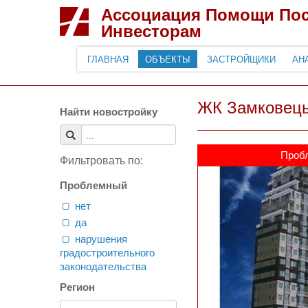
Ассоциация Помощи По
Инвесторам
ГЛАВНАЯ
ОБЪЕКТЫ
ЗАСТРОЙЩИКИ
АН
ЖК Замковець
Найти новостройку
Проб
Фильтровать по:
Проблемный
нет
да
нарушения
градостроительного
законодательства
Регион