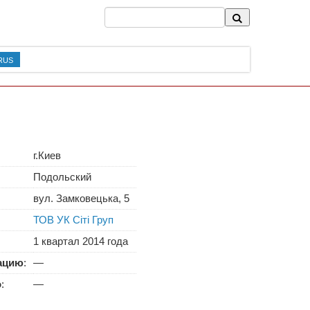
RUS
г.Киев
Подольский
вул. Замковецька, 5
ТОВ УК Сіті Груп
1 квартал 2014 года
тацию
:
—
о
:
—