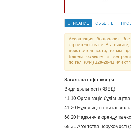
ОПИСАНИЕ
ОБЪЕКТЫ
ПРО
Ассоциация благодарит Вас
строительства и Вы видите,
действительности, то мы пр
Вашем объекте и контроли
по тел.
(044) 228-28-42
или от
Загальна інформація
Види діяльності (КВЕД):
41.10 Організація будівництва 
41.20 Будівництво житлових т
68.20 Надання в оренду та ек
68.31 Агентства нерухомості (