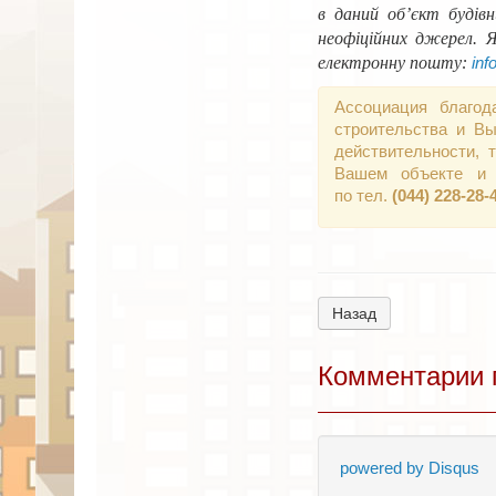
в даний об’єкт будів
неофіційних джерел. 
електронну пошту:
inf
Ассоциация благод
строительства и Вы
действительности,
Вашем объекте и 
по тел.
(044) 228-28-
Назад
Комментарии 
powered by
Disqus