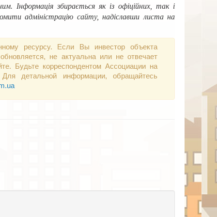
м. Інформація збирається як із офіційних, так і
домити адміністрацію сайту, надіславши листа на
нному ресурсу. Если Вы инвестор объекта
обновляется, не актуальна или не отвечает
те. Будьте корреспондентом Ассоциации на
 Для детальной информации, обращайтесь
om.ua