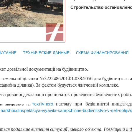
Строительство остановлен
ПИСАНИЕ
ТЕХНИЧЕСКИЕ ДАННЫЕ
СХЕМА ФИНАНСИРОВАНИЯ
кет дозвільної документації на будівництво.
я земельної ділянки №3222486201:01:038:5056 для будівництва т
исадибна ділянка). За фактом будується житловий комплекс.
еєстрованої декларації про початок проведення будівельних робіт
нагляду при будівництві вищезгад
технічного
ння авторського та
harkhbudinspektsiya-viyavila-samochinne-budivnitstvo-v-seli-sofijiv
ься подальше вивчення ситуації навколо об’єкта. Розміщена інфо