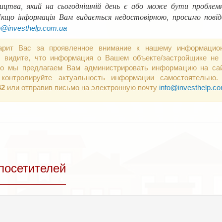
ництва, який на сьогоднішній день є або може бути проблемни
Якщо інформація Вам видається недостовірною, просимо пові
o
@
investhelp
.
com
.
ua
арит Вас за проявленное внимание к нашему информацио
 видите, что информация о Вашем объекте/застройщике не 
 то мы предлагаем Вам администрировать информацию на сай
контролируйте актуальность информации самостоятельно.
42
или отправив письмо на электронную почту
info@investhelp.c
посетителей