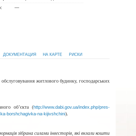
о
:
—
ДОКУМЕНТАЦИЯ
НА КАРТЕ
РИСКИ
а обслуговування житлового будинку, господарських
.
аного об’єкта (
http://www.dabi.gov.ua/index.php/pres-
).
ska-borshchagivka-na-kijivshchini
рмація зібрана силами інвесторів, які вклали кошти