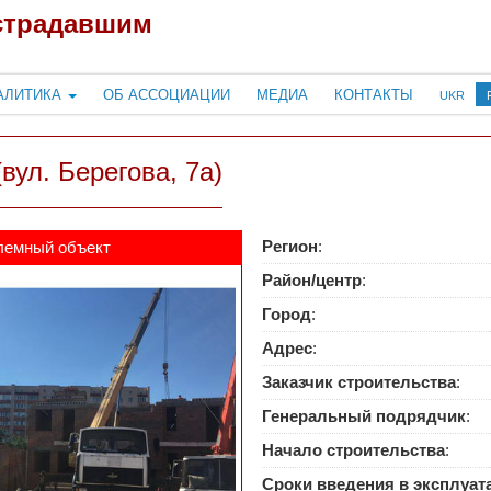
страдавшим
АЛИТИКА
ОБ АССОЦИАЦИИ
МЕДИА
КОНТАКТЫ
UKR
(вул. Берегова, 7а)
Регион
:
лемный объект
Район/центр
:
Город
:
Адрес
:
Заказчик строительства
:
Генеральный подрядчик
:
Начало строительства
:
Сроки введения в эксплуа