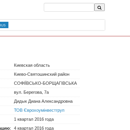
RUS
Киевская область
Киево-Святошинский район
СОФІЇВСЬКО-БОРЩАГІВСЬКА
вул. Берегова, 7а
Дидык Диана Александровна
ТОВ Єврохоумінвестгруп
1 квартал 2016 года
тацию
:
4 квартал 2016 года