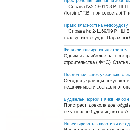
Прострочення виконання зобовя
Справа №2-5801/08 РІШЕННЯ І
Логвіної Т.В., при секретарі Ті
Право власності на недобудову
Справа № 2-1169/09 Р І Ш Е 
головуючого судді - Парахіної Є
Фонд финансирования строител
Одним из наиболее распрост
строительства ( ФФС). Статья
Последний вздох украинского р
Сегодня украинцы покупают в
недвижимости составляют опер
Будівельні афери в Києві на об’є
Пристрасті довкола довгобудів
незакінчене будівництво пов’я
Инвестировать в квартиры сегод
Инвестировать в коммерческу