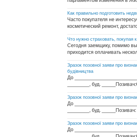
парламентом изменения в Жил
Как правильно подготовить нед
Часто покупателя не интересу
косметический ремонт, достат
Что нужно страховать, покупая к
Сегодня заемщику, помимо выс
приходится оплачивать несколь
Зразок позовної заяви про визна
будівництва
До _________________________
________, буд. _____Позивач:
Зразок позовної заяви про визна
До _________________________
________, буд. _____Позивач:
Зразок позовної заяви про визна
До _________________________
________, буд. _____Позивач: