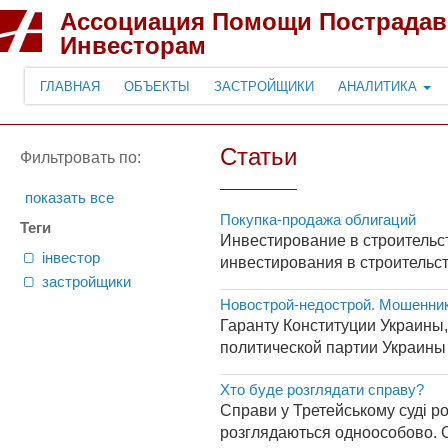
Ассоциация Помощи Пострада
Инвесторам
ГЛАВНАЯ
ОБЪЕКТЫ
ЗАСТРОЙЩИКИ
АНАЛИТИКА
Статьи
Фильтровать по:
показать все
Покупка-продажа облигаций
Теги
Инвестирование в строительс
інвестор
инвестирования в строительст
застройщики
Новострой-недострой. Мошенник
Гаранту Конституции Украины
политической партии Украины «Ф
Хто буде розглядати справу?
Справи у Третейському суді р
розглядаються одноособово. Ск