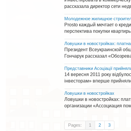
рассказала директор сети нед
Молодежное жилищное строитель
Prosto каждый мечтает о кред
перспектива покупки квартиры 
Ловушки в новостройках: платна
Президент Всеукраинской об
Гончарук рассказал «Обозрева
Представники Асоціації прийняли
14 вересня 2011 року відбуло
інвесторам» вперше прийняли у
Ловушки в новостройках
Ловушки в новостройках: пла
организации «Ассоциация пом
Pages:
1
2
3