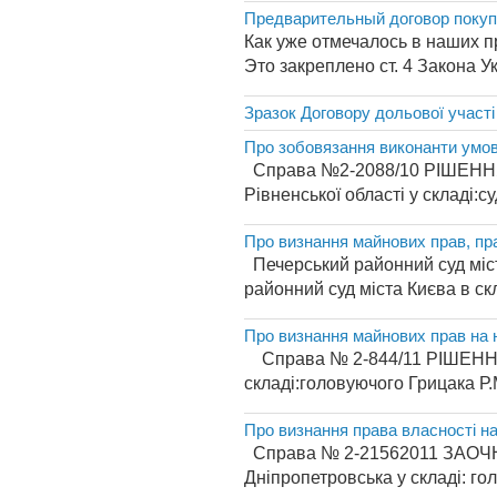
Предварительный договор покуп
Как уже отмечалось в наших п
Это закреплено ст. 4 Закона 
Зразок Договору дольової участі
Про зобовязання виконанти умов
Справа №2-2088/10 РІШЕННЯі м 
Рівненської області у складі:су
Про визнання майнових прав, пра
Печерський районний суд міст
районний суд міста Києва в скл
Про визнання майнових прав на
Справа № 2-844/11 РІШЕННЯ Ім
складі:головуючого Грицака Р.М
Про визнання права власності на
Справа № 2-21562011 ЗАОЧНЕ
Дніпропетровська у складі: гол