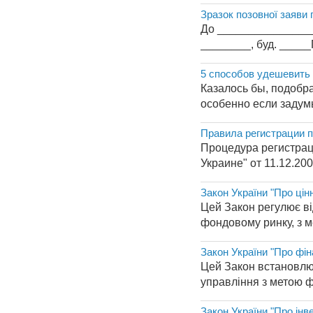
Зразок позовної заяви 
До _________________
________, буд. ____
5 способов удешевить 
Казалось бы, подобра
особенно если задум
Правила регистрации 
Процедура регистрац
Украине" от 11.12.200
Закон України "Про цін
Цей Закон регулює ві
фондовому ринку, з м
Закон України "Про фін
Цей Закон встановлює
управління з метою ф
Закон України "Про інв