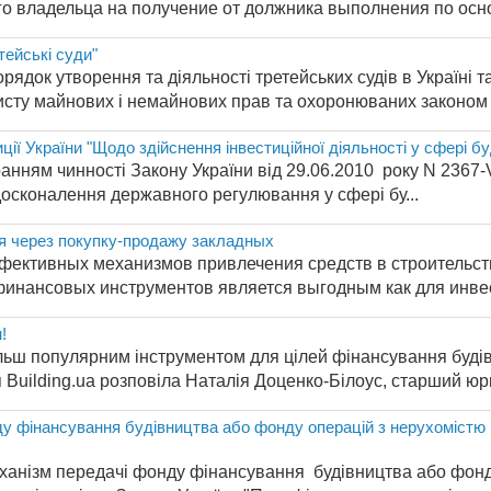
го владельца на получение от должника выполнения по осно
тейські суди"
рядок утворення та діяльності третейських судів в Україні
исту майнових і немайнових прав та охоронюваних законом і
ції України "Щодо здійснення інвестиційної діяльності у сфері б
бранням чинності Закону України від 29.06.2010 року N 2367
досконалення державного регулювання у сфері бу...
я через покупку-продажу закладных
фективных механизмов привлечения средств в строительст
финансовых инструментов является выгодным как для инвест
!
ільш популярним інструментом для цілей фінансування будів
Building.ua розповіла Наталія Доценко-Білоус, старший юрис
у фінансування будівництва або фонду операцій з нерухомістю в
ханізм передачі фонду фінансування будівництва або фонду