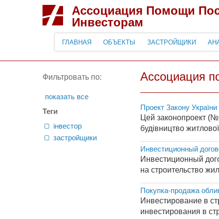
Ассоциация Помощи По
Инвесторам
ГЛАВНАЯ
ОБЪЕКТЫ
ЗАСТРОЙЩИКИ
АН
Ассоциация п
Фильтровать по:
показать все
Проект Закону України 
Теги
Цей законопроект (№3
інвестор
будівництво житлової
застройщики
Инвестиционный догов
Инвестиционный дого
на строительство жил
Покупка-продажа обли
Инвестирование в ст
инвестирования в стр