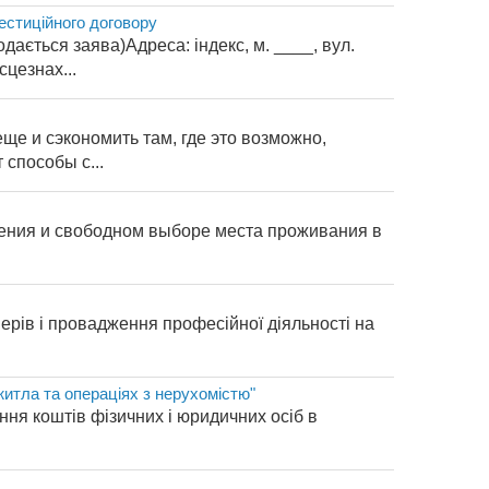
вестиційного договору
ається заява)Адреса: індекс, м. ____, вул.
цезнах...
ще и сэкономить там, где это возможно,
способы с...
ения и свободном выборе места проживания в
ерів і провадження професійної діяльності на
житла та операціях з нерухомістю"
ння коштів фізичних і юридичних осіб в