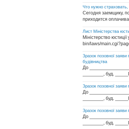
Что нужно страховать,
Сегодня заемщику, п
приходится оплачиват
Лист Міністерства юсти
Міністерство юстиції 
bin/laws/main.cgi?pag
Зразок позовної заяви
будівництва
До _________________
________, буд. ____
Зразок позовної заяви 
До _________________
________, буд. ____
Зразок позовної заяви 
До _________________
________, буд. ____