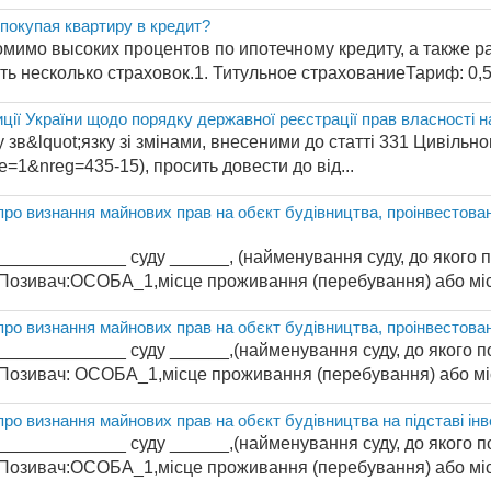
 покупая квартиру в кредит?
омимо высоких процентов по ипотечному кредиту, а также р
ь несколько страховок.1. Титульное страхованиеТариф: 0,5-
ції України щодо порядку державної реєстрації прав власності 
у зв&lquot;язку зі змінами, внесеними до статті 331 Цивільного
e=1&nreg=435-15), просить довести до від...
 про визнання майнових прав на обєкт будівництва, проінвестова
___________ суду ______, (найменування суду, до якого под
_Позивач:ОСОБА_1,місце проживання (перебування) або міс
про визнання майнових прав на обєкт будівництва, проінвестован
___________ суду ______,(найменування суду, до якого под
_Позивач: ОСОБА_1,місце проживання (перебування) або міс
про визнання майнових прав на обєкт будівництва на підставі інв
___________ суду ______,(найменування суду, до якого под
_Позивач:ОСОБА_1,місце проживання (перебування) або міс