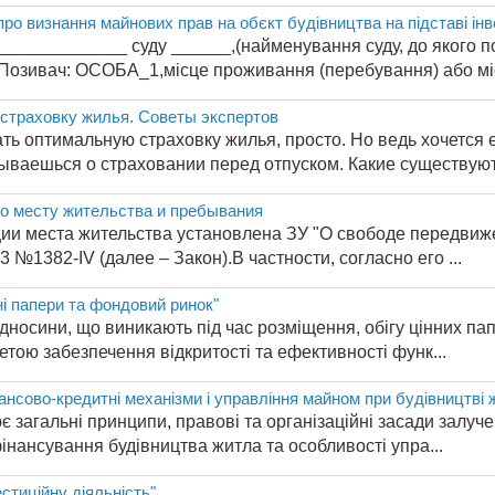
про визнання майнових прав на обєкт будівництва на підставі ін
___________ суду ______,(найменування суду, до якого под
_Позивач: ОСОБА_1,місце проживання (перебування) або міс
страховку жилья. Советы экспертов
ть оптимальную страховку жилья, просто. Но ведь хочется е
ываешься о страховании перед отпуском. Какие существуют 
по месту жительства и пребывания
ии места жительства установлена ЗУ "О свободе передвиж
3 №1382-IV (далее – Закон).В частности, согласно его ...
ні папери та фондовий ринок"
дносини, що виникають під час розміщення, обігу цінних пап
етою забезпечення відкритості та ефективності функ...
ансово-кредитні механізми і управління майном при будівництві 
 загальні принципи, правові та організаційні засади залуче
інансування будівництва житла та особливості упра...
естиційну діяльність"