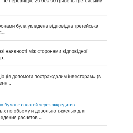
ог не перевищує 20 000,00 гривень третейський
оронами була укладена відповідна третейська
...
азі наявності між сторонами відповідної
...
оціація допомоги постраждалим інвесторам» (в
нн...
х бумаг с оплатой через аккредитив
ых по объему и довольно тяжелых для
дения расчетов ...