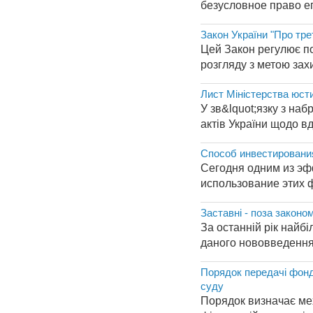
безусловное право е
Закон України "Про тре
Цей Закон регулює по
розгляду з метою зах
Лист Міністерства юсти
У зв&lquot;язку з на
актів України щодо в
Способ инвестировани
Сегодня одним из эф
использование этих 
Заставні - поза законом
За останній рік найб
даного нововведення 
Порядок передачі фонд
суду
Порядок визначає ме