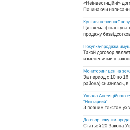
«Неінвестиційні» дого
Починаючи написання ц
Купівля первинної нер
Ця схема фінансуванн
продажу безвідсоткови
Покупка-продажа имущ
Такой договор являет
изменениями в законо
Мониторинг цен на зем
За период с 10 по 16
района) снизилась, в 
Ухвала Апеляційного су
"Нектарний"
З повним текстом ухв
Договор покупки-прод
Статьей 20 Закона У