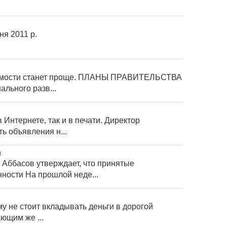
НЕМ УКРАЇНИ 19 січня 2011 р.
ижимости станет проще. ПЛАНЫ ПРАВИТЕЛЬСТВА
льного разв...
Интернете, так и в печати. Директор
ь объявления н...
м
Аббасов утверждает, что принятые
ности На прошлой неде...
му не стоит вкладывать деньги в дорогой
ющим же ...