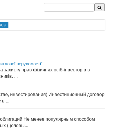
RUS
житлової нерухомості”
 захисту прав фізичних осіб-інвесторів в
ків. ...
стве, инвестирования) Инвестиционный договор
в ...
) облигаций Не менее популярным способом
ых (целевы...