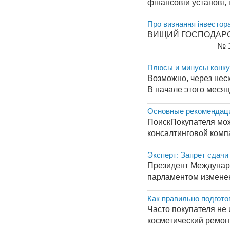
фінансовій установі,
Про визнання інвестор
ВИЩИЙ ГОСПОД
№ 15/486-б
Плюсы и минусы конку
Возможно, через не
В начале этого месяц
Основные рекомендац
ПоискПокупателя можн
консалтинговой комп
Эксперт: Запрет сдачи
Президент Междунаро
парламентом изменен
Как правильно подгото
Часто покупателя не 
косметический ремонт