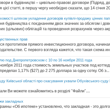
вори в будівництві – цивільно-правові договори (Підряд, дор
ієї статті, в першу чергу необхідно сказати, що 14 січня 20
ухомості шляхом укладення договорів купівлі-продажу цінних пап
я будівництва є поєднанням двох значних за обсягом і довол
х (цільових) облігацій та проведення розрахунків через акр
ественных прав
ся прототипом прямого инвестиционного договора, начиная 
дательстве. С первого взгляда кажется, что такая схема инв
лю под Днепропетровском с 10 по 16 ноября 2011 года
 ноября 2011 года стоимость земельных участков под котте
пределах 1,17% ($27) до 2 275 доллара за одну сотку. Об э...
ду Київської області про скасування ухвали Обухівського суду 
али Ви можете ознайомитись в розділі "Файли"....
ажи закладных
краины «Об ипотеке» установлено, что закладная - это дол