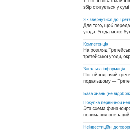
1. По позовах майнов
збір стягується у сум
Як звернутися до Трет
Для того, щоб переда
угода. Угода може бу
Компетенція
На розгляд Третейсько
третейської угоди, ок
Загальна інформація
Постійнодіючий трете
подальшому — Третейс
База знань (не відобра
Покупка первичной нед
Эта схема финансиро
понимания операций:
Неінвестиційні договор