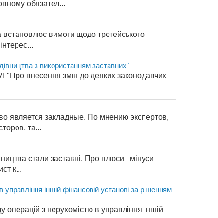
вному обязател...
 та встановлює вимоги щодо третейського
нтерес...
удівництва з використанням заставних"
-VI "Про внесення змін до деяких законодавчих
во является закладные. По мнению экспертов,
оров, та...
ництва стали заставні. Про плюси і мінуси
т к...
 управління іншій фінансовій установі за рішенням
 операцій з нерухомістю в управління іншій