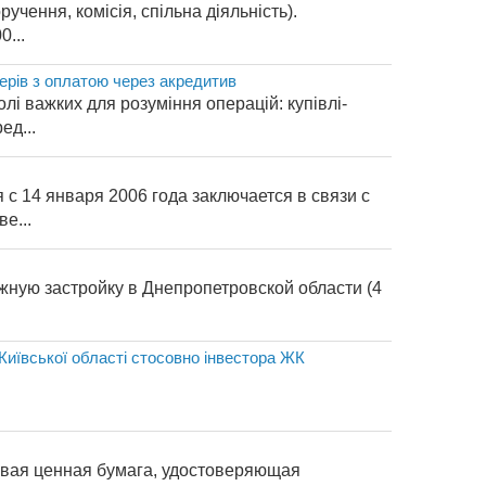
учення, комісія, спільна діяльність).
0...
ерів з оплатою через акредитив
і важких для розуміння операцій: купівлі-
ед...
с 14 января 2006 года заключается в связи с
е...
джную застройку в Днепропетровской области (4
Київської області стосовно інвестора ЖК
говая ценная бумага, удостоверяющая