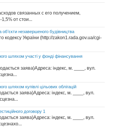
асходов связанных с его получением,
1,5% от стои...
на об’єкти незавершеного будівництва
 кодексу України (http://zakon1.rada.gov.ua/cgi-
ного шляхом участі у фонді фінансування
ається заява)Адреса: індекс, м. ____, вул.
цезна...
ого шляхом купівлі цільових облігацій
ається заява)Адреса: індекс, м. ____, вул.
цезна...
естиційного договору 1
ається заява)Адреса: індекс, м. ____, вул.
цезнахо...