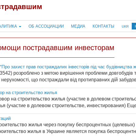
страдавшим
АЛИТИКА
ОБ АССОЦИАЦИИ
МЕДИА
КОНТАКТЫ
UKR
омощи пострадавшим инвесторам
“Про захист прав постраждалих інвесторів під час будівництва 
542) розроблено з метою вирішення проблеми довгобудів та
 нерухомості, що постраждали від протиправних дій забудовни
ор на строительство жилья
вор на строительство жилья (участие в долевом строитель
ья (участие в долевом строительстве, инвестирования) Еще 
гаций
роительство жилья через покупку беспроцентных (целевых
оительство жилья в Украине является покупка беспроцентн