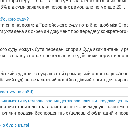
ого характеру: - в разі, якщо сума заявлених позовних вим
і 3% від суми заявлених позовних вимог, але не менше 20...
ейського суду?
ти спір на розгляд Третейського суду потрібно, щоб між Ст
ти укладена як окремий документ про передачу конкретного с
го суду можуть бути передані спори з будь яких питань, у р
рім: - справ у спорах про визнання недійсними нормативно-пр
йський суд при Всеукраїнській громадській організації «Ас
ький суд) це незалежний постійно діючий орган для виріше
жається на сайті)
вижимости путем заключения договоров покупки-продажи ценны
вания строительства является сочетанием двух значительн
 купли-продажи беспроцентных (целевых) облигаций и прове
и в будівництві