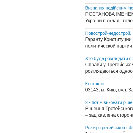
Визнання недійсним іп
ПОСТАНОВА ІМЕНЕМ 
України в складі: гол
Новострой-недострой.
Гаранту Конституции
политической партии У
Хто буде розглядати с
Справи у Третейськом
розглядаються одноос
Контакти
03143, м. Київ, вул. З
Як потім виконати ріш
Рішення Третейського
– зацікавлена сторона
Розмір третейського з