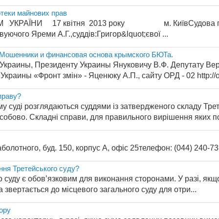
отеки майнових прав
УКРАЇНИ 17 квітня 2013 року м. КиївСудова палата
овуючого Яреми А.Г.,суддів:Григор&lquot;євої ...
 Мошенники и финансовая основа крымского БЮТа.
 Украины, Президенту Украины Януковичу В.Ф. Депутату Ве
краины «Фронт змін» - Яценюку А.П., сайту ОРД - 02 http://or
праву?
у суді розглядаються суддями із затвердженого складу Трет
обово. Складні справи, для правильного вирішення яких пот
аболотного, буд. 150, корпус А, офіс 25телефон: (044) 240-73-
ення Третейського суду?
 суду є обов’язковим для виконання сторонами. У разі, як
 звертається до місцевого загального суду для отри...
бору