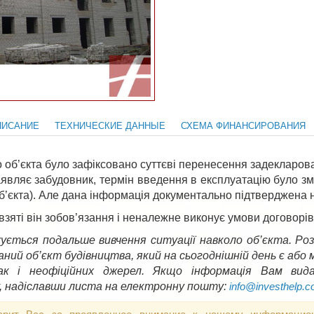
ПИСАНИЕ
ТЕХНИЧЕСКИЕ ДАННЫЕ
СХЕМА ФИНАНСИРОВАНИЯ
о об’єкта було зафіксовано суттєві перенесення задекларо
аявляє забудовник, термін введення в експлуатацію було зм
 об’єкта). Але дана інформація документально підтверджена 
зяті він зобов’язання і неналежне виконує умови договорів
ується подальше вивчення ситуації навколо об’єкта. Роз
даний об’єкт будівництва, який на сьогоднішній день є аб
так і неофіційних джерел. Якщо інформація Вам вид
, надіславши листа на електронну пошту:
info@investhelp.