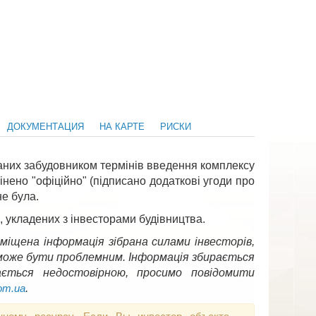
ДОКУМЕНТАЦИЯ
НА КАРТЕ
РИСКИ
ваних забудовником термінів введення комплексу
інено "офіційно" (підписано додаткові угоди про
не була.
, укладених з інвесторами будівництва.
міщена інформація зібрана силами інвесторів,
о може бути проблемним. Інформація збирається
ається недостовірною, просимо повідомити
.
com.ua