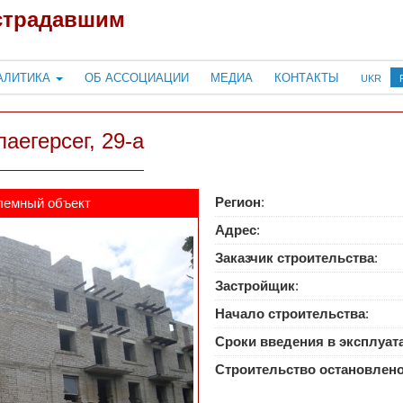
страдавшим
АЛИТИКА
ОБ АССОЦИАЦИИ
МЕДИА
КОНТАКТЫ
UKR
аегерсег, 29-а
Регион
:
лемный объект
Адрес
:
Заказчик строительства
:
Застройщик
:
Начало строительства
:
Сроки введения в эксплуа
Строительство остановлен