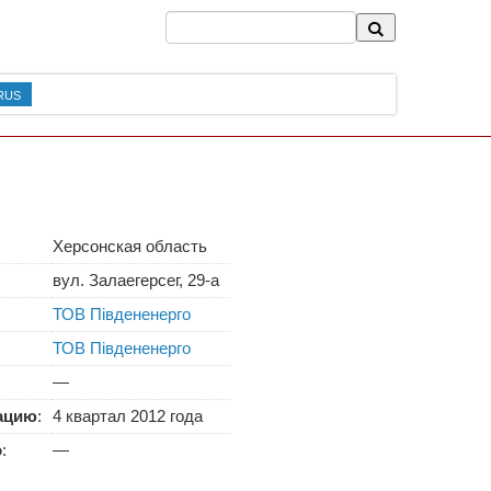
RUS
Херсонская область
вул. Залаегерсег, 29-а
ТОВ Південенерго
ТОВ Південенерго
—
тацию
:
4 квартал 2012 года
о
:
—