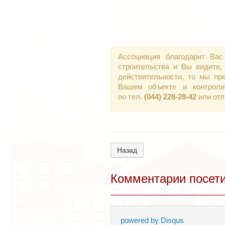
Ассоциация благодарит Вас
строительства и Вы видите,
действительности, то мы пр
Вашем объекте и контроли
по тел.
(044) 228-28-42
или от
Назад
Комментарии посет
powered by
Disqus