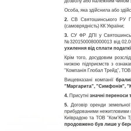
дозволу або належним чином з
Особа, яка здійснила або здій
2.
СВ Святошинського РУ ГУ
(самоврядність) КК України;
3.
СУ ФР ДПІ у Святошинськ
№3201500080000013 від 02.03.
ухилення від сплати податкі
Крім того, досудовим розсл
низкою підприємств з ознака
"Компанія Глобал Трейд", ТОВ
Вищевказані компанії
брали
"Маргарита", "Симфонія", "К
4.
Присутні
значні переноси т
5.
Договір оренди земельної
прибудованими нежитловими при
Київрадою та ТОВ "Ком’Юн Т
продовжено був лише у бере