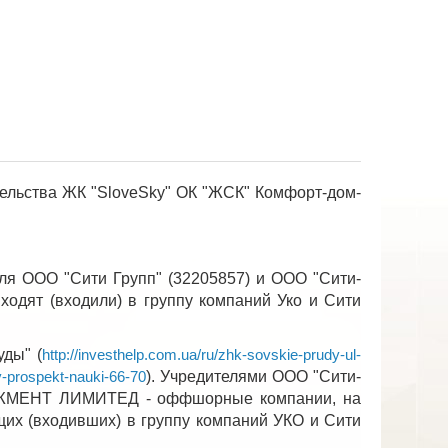
оительства ЖК "SloveSky" ОК "ЖСК" Комфорт-дом-
еля ООО "Сити Групп" (32205857) и ООО "Сити-
входят (входили) в группу компаний Уко и Сити
ды" (
http://investhelp.com.ua/ru/zhk-sovskie-prudy-ul-
). Учредителями ООО "Сити-
v-prospekt-nauki-66-70
ЖМЕНТ ЛИМИТЕД - оффшорные компании, на
их (входивших) в группу компаний УКО и Сити