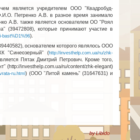
чем является учредителем ООО "Квадробуд-
.И.О. Петренко А.В. в разное время занимало
нко А.В. также является основателем ОО "Роял
а" (39472808), которые принимают участие в
).
skii-bast%D1%96
39440582), основателем которого являлось ООО
ЖК "Синеозерный" (
http://investhelp.com.ua/ru/zhk-
является Пятак Дмитрий Петрович. Кроме того,
ttp://investhelp.com.ua/ru/content/zhk-elegant)
) (ООО "Литой камень" (31647631) и
rata-ru.html
by Libido