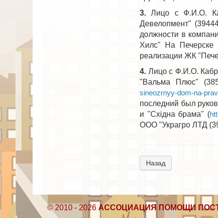
3.
Лицо с Ф.И.О. Ка
Девелопмент" (39444
должности в компани
Хилс" На Печерске 
реализации ЖК "Пече
4.
Лицо с Ф.И.О. Каб
"Вальма Плюс" (385
sineozrnyy-dom-na-prav
последний был руково
и "Східна брама" (
ht
ООО "Украгро ЛТД (3
Назад
© 2010 - 2026
АССОЦИАЦИЯ ПОМОЩИ ПОС