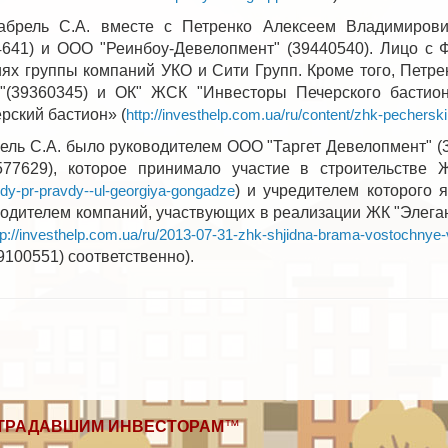
брель С.А. вместе с Петренко Алексеем Владимирови
641) и ООО "Реинбоу-Девелопмент" (39440540). Лицо с Ф
ях группы компаний УКО и Сити Групп. Кроме того, Петре
"(39360345) и ОК" ЖСК "Инвесторы Печерского бастион
рский бастион» (
http://investhelp.com.ua/ru/content/zhk-pecher
рель С.А. было руководителем ООО "Таргет Девелопмент" (
77629), которое принимало участие в строительстве 
) и учредителем которого 
dy-pr-pravdy--ul-georgiya-gongadze
дителем компаний, участвующих в реализации ЖК "Элегант" (h
tp://investhelp.com.ua/ru/2013-07-31-zhk-shjidna-brama-vostochnye-v
9100551) соответственно).
ТРАДАВШИМ ИНВЕСТОРАМ
™