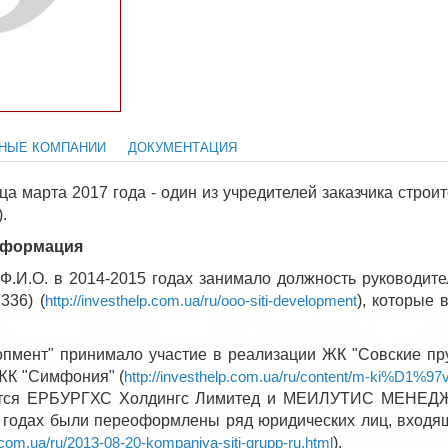
НЫЕ КОМПАНИИ
ДОКУМЕНТАЦИЯ
нца марта 2017 года - один из учредителей заказчика стр
.
нформация
Ф.И.О. в 2014-2015 годах занимало должность руководит
336) (
), которые 
http://investhelp.com.ua/ru/ooo-siti-development
мент" принимало участие в реализации ЖК "Совские пру
 ЖК "Симфония" (
http://investhelp.com.ua/ru/content/m-ki%D1%97
яется ЕРБУРГХС Холдингс Лимитед и МЕИЛУТИС МЕНЕД
 годах были переоформлены ряд юридических лиц, входящ
).
p.com.ua/ru/2013-08-20-kompaniya-siti-grupp-ru.html