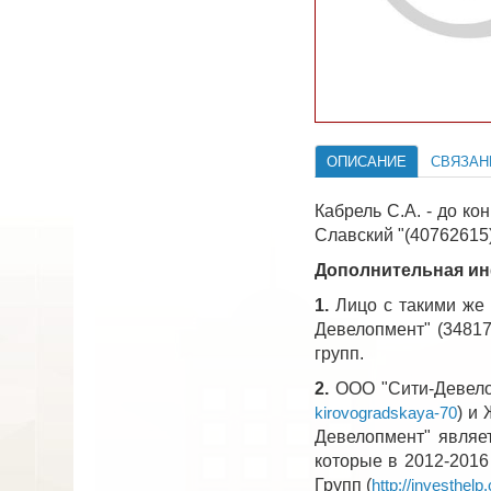
ОПИСАНИЕ
СВЯЗАН
Кабрель С.А. - до ко
Славский "(40762615)
Дополнительная и
1.
Лицо с такими же 
Девелопмент" (34817
групп.
2.
ООО "Сити-Девелоп
) и
kirovogradskaya-70
Девелопмент" явл
которые в 2012-2016
Групп (
http://investhel