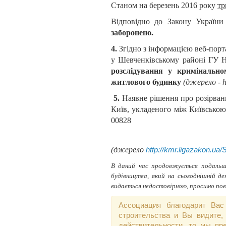
Станом на березень 2016 року
тр
Відповідно до Закону України
заборонено.
4.
Згідно з інформацією веб-порт
у Шевченківському районі ГУ На
розслідування у кримінально
житлового будинку
(джерело -
h
5.
Наявне рішення про розірванн
Київ, укладеного між Київсько
00828
(джерело
http://kmr.ligazakon
В даний час продовжується подальше 
будівництва, який на сьогоднішній д
видається недостовірною, просимо пов
Ассоциация благодарит Вас
строительства и Вы видите,
действительности, то мы пр