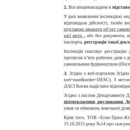
2.
Все вищевикладене
є підстав
У разі виявлення інспекцією нед
відповідала дійсності, та/або в
підставою вважати об’єкт самові
цієї мети
, або без документа, 
паспорта,
реєстрація такої декл
Інспекція скасовує реєстрацію 
протягом п’яти робочих днів з д
самовільним будівництвом
(Пост
3.
Згідно з веб-порталом Згідн
sort=num&order=DESC). З метою 
ДАСІ Києва надіслано відповідн
Згідно з листом Департаменту Д
підтвердження анулювання Де
умов та обмежень земельної діля
Крім того, ТОВ «Еско-Транс-Кі
15.10.2015 року №14 про скасува