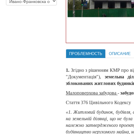
ПРОБЛЕМНОСТЬ
ОПИСАНИЕ
1.
Згідно з рішенням КМР про від
"Документація"),
земельна ді
зблокованих житлових будинкі
Малоповерхова забудова
-
забудо
Стаття 376 Цивільного Кодексу
«1. Житловий будинок, будівля,
на земельній ділянці, що не бул
належно затвердженого проекту, 
будівництво нерухомого майна, н