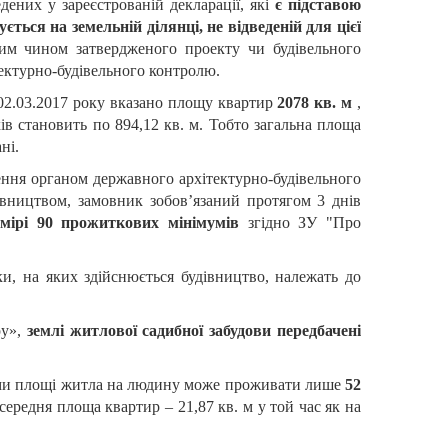
дених у зареєстрованій декларації, які
є підставою
ється на земельній ділянці, не відведеній для цієї
ним чином затвердженого проекту чи будівельного
ектурно-будівельного контролю.
 02.03.2017 року вказано площу квартир
2078 кв. м
,
в становить по 894,12 кв. м. Тобто загальна площа
ні.
лення органом державного архітектурно-будівельного
івництвом,
замовник зобов’язаний протягом 3 днів
мірі 90 прожиткових мінімумів
згідно ЗУ "Про
и, на яких здійснюється будівництво, належать до
ру»,
землі житлової садибної забудови передбачені
мами площі житла на людину може проживати лише
52
середня площа квартир – 21,87 кв. м у той час як на