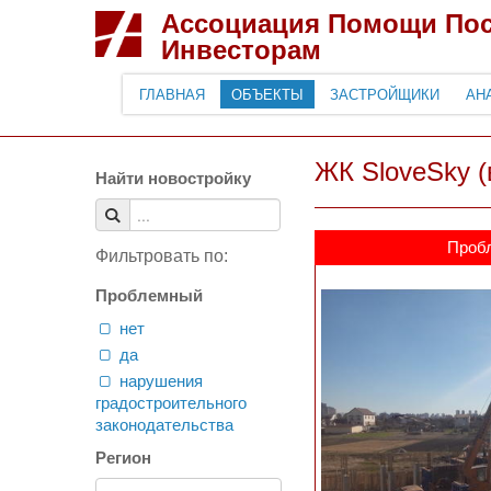
Ассоциация Помощи По
Инвесторам
ГЛАВНАЯ
ОБЪЕКТЫ
ЗАСТРОЙЩИКИ
АН
ЖК SloveSky (в
Найти новостройку
Проб
Фильтровать по:
Проблемный
нет
да
нарушения
градостроительного
законодательства
Регион