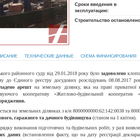
Сроки введения в
эксплуатацию
:
Строительство остановлен
ПИСАНИЕ
ТЕХНИЧЕСКИЕ ДАННЫЕ
СХЕМА ФИНАНСИРОВАНИЯ
ого районного суду від 29.01.2018 року було
задоволено
клопо
му до Єдиного реєстру досудових розслідувань 08.08.2017 р
ладено арешт
на земельну ділянку, яка на праві приватної 
говуючого кооперативу «Житлово-будівельний кооператив
порядження.
ється на земельних ділянках з к/н 8000000000:62:142:0038 та 800
ового, гаражного та дачного будівництва
(станом на 1 квітня).
рядку виконання підготовчих та будівельних робіт, у разі вияв
них даних
(встановлення факту, що на дату реєстрації деклара