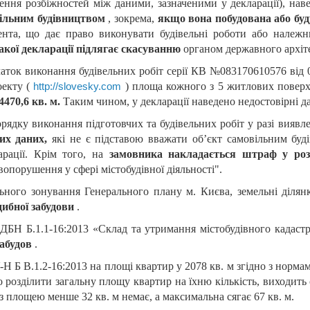
лення розбіжностей між даними, зазначеними у декларації), наве
вільним будівництвом
, зокрема,
якщо вона побудована або буду
ента, що дає право виконувати будівельні роботи або належ
акої декларації підлягає скасуванню
органом державного архіт
чаток виконання будівельних робіт серії КВ №083170610576 від
оекту (
) площа кожного з 5 житлових поверхі
http://slovesky.com
4470,6 кв. м.
Таким чином, у декларації наведено недостовірні да
орядку виконання підготовчих та будівельних робіт у разі вияв
них даних,
які не є підставою вважати об’єкт самовільним буд
арації. Крім того, на
замовника накладається штраф у роз
вопорушення у сфері містобудівної діяльності".
ьного зонування Генерального плану м. Києва, земельні ділянк
дибної забудови
.
. ДБН Б.1.1-16:2013 «Склад та утримання містобудівного кадаст
забудов
.
Н Б В.1.2-16:2013 на площі квартир у 2078 кв. м згідно з нор
о розділити загальну площу квартир на їхню кількість, виходить 
із площею менше 32 кв. м немає, а максимальна сягає 67 кв. м.