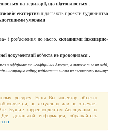
снюється на території, що підтоплюється
.
язковій експертизі
підлягають проекти будівництва
техногенними умовами
.
ва» і роз’яснення до нього,
складними інженерно-
ної документації об’єкта не проводилася
.
ься з офіційних та неофіційних джерел, а також силами осіб,
 адміністрацію сайту, надіславши листа на електронну пошту:
нному ресурсу. Если Вы инвестор объекта
обновляется, не актуальна или не отвечает
те. Будьте корреспондентом Ассоциации на
 Для детальной информации, обращайтесь
om.ua