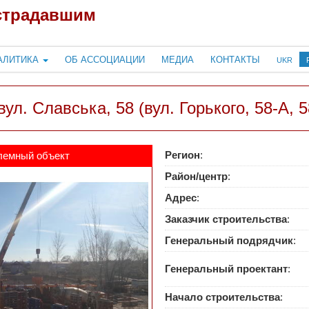
страдавшим
АЛИТИКА
ОБ АССОЦИАЦИИ
МЕДИА
КОНТАКТЫ
UKR
ул. Славська, 58 (вул. Горького, 58-А, 5
Регион
:
лемный объект
Район/центр
:
Адрес
:
Заказчик строительства
:
Генеральный подрядчик
:
Генеральный проектант
:
Начало строительства
: