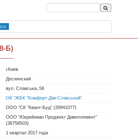
RUS
8-Б)
г.Киев
Деснянский
вул. Славська, 58
ОК "ЖБК "Комфорт-Дім-Славський"
ООО "СК "Квант-Буд" (39941077)
ООО "Юкрейниан Проджект Дивелопмент"
(36758503)
1 квартал 2017 года