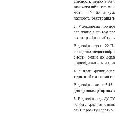
дійсності, та/або вияв
вважати об’єкт само
мети
, або без докум
паспорта,
реєстрація т
3.
У декларації про по
але згідно з сайтом пр
квартир згідно сайту –
Відповідно до п. 22 П
контролю
недостовір
внести зміни до декл
відповідальність за пра
4.
У плані функціонал
території житлової са
Відповідно до п. 5.16
для одноквартирних 
5.
Відповідно до ДСТУ-
особи
. Крім того, якщ
сайті проекту квартир 