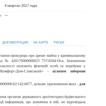
4 квартал 2017 года
о
:
—
ДОКУМЕНТАЦИЯ
НА КАРТЕ
РИСКИ
тання прокурора про арешт майна у кримінальному
оку № 420170000000025 757/4504/18-к. Зазначеною
власності належить фізичній особі та перебуває у
 «Комфорт-Дом-Славський» –
шляхом заборони
0000000:62:142:0077, цільове призначення яких -
для
лення органом державного архітектурно-будівельного
ції інформація, що зазначена в ній, не відповідала