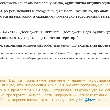
 обмежень Генерального плану Києва,
будівництво будинку здій
У «Про регулювання містобудівної діяльності» зазначено, що
обов’
ються на територіях
із складними інженерно-геологічними та 
.1-1-2008 «Дослідження. Інженерні дослідження для будівницт
ми вважають
, зокрема,
підтоплення територій
.
ок виконання будівельних робіт зазначено, що
експертиза проект
подальше вивчення ситуації навколо об’єкта. Розміщена інформація збираєт
 будівництва. Якщо інформація Вам видається неточною, просимо повідомити
арит Вас за проявленное внимание к нашему информацио
 видите, что информация о Вашем объекте/застройщике не 
 то мы предлагаем Вам администрировать информацию на сай
контролируйте актуальность информации самостоятельно.
42
или отправив письмо на электронную почту
info@investhelp.c