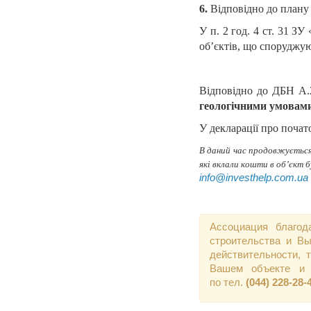
6.
Відповідно до плану
У п. 2 год. 4 ст. 31 З
об’єктів, що споруджу
Відповідно до ДБН А.2
геологічними умова
У декларації про почат
В даний час продовжується 
які вклали кошти в об’єкт
info@investhelp.com.ua
Ассоциация благод
строительства и Вы
действительности,
Вашем объекте и 
по тел.
(044) 228-28-