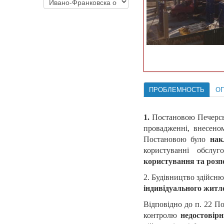
ПРОБЛЕМНОСТЬ
О
1.
Постановою Печерськ
провадженні, внесено
Постановою було
нак
користуванні обслу
користування та роз
2. Будівництво здійсню
індивідуального житл
Відповідно до п. 22 По
контролю
недостовір