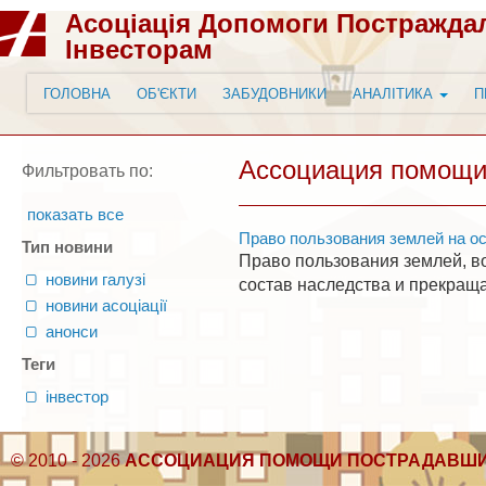
Асоціація Допомоги Постражда
Інвесторам
ГОЛОВНА
ОБ'ЄКТИ
ЗАБУДОВНИКИ
АНАЛІТИКА
П
Ассоциация помощи
Фильтровать по:
показать все
Право пользования землей на ос
Тип новини
Право пользования землей, во
новини галузі
состав наследства и прекраща
новини асоціації
анонси
Теги
інвестор
© 2010 - 2026
АССОЦИАЦИЯ ПОМОЩИ ПОСТРАДАВШИ