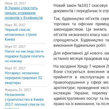
Июнь 12, 2017
Новий закон №1817 скасовує н
В Україні спростять
документів і передбачає їх отр
процес отримання
дозволів у будівництві
Так, будівництво об’єктів сер
торгових та офісних приміщ
Март 30, 2017
законодавством. Це знизить 
Черный список
незаконных строек
об’єктів незначного класу нас
Киева
спрощуються. Будівництво т
виконання будівельних робіт.
Март 07, 2017
Налог на наследство и
Для ефективної дії нового за
подарки будем платить
останніх місяців працював над
по-новому
На засіданні Уряду 7 червня 2
Март 07, 2017
Вони стосуються внесення зм
Нотариус незаконно
прийняття в експлуатацію о
переригистрировал 52
правопорушення у сфері місто
квартиры
архітектури; проведення експ
Февраль 21, 2017
інспекцію України; перелік
Незаконное
адміністративних послуг та ін
строительство в Киеве
право на їх виконання, та післ
2017: полный список по