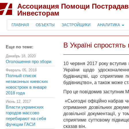
Ассоциация Помощи Пострада
Инвесторам
ГЛАВНАЯ
ОБЪЕКТЫ
ЗАСТРОЙЩИКИ
АНАЛИТИКА
В Україні спростять
Еще по теме:
Декабрь 18, 2020
Оголошення про збори
10 червня 2017 року вступив 
України щодо удосконалення
Февраль 05, 2018
Полный список
будівництві, що сприятиме п
незаконных киевских
будівництво», а також може ста
новостроек в январе
Про це повідомив заступник М
2018 года
«Сьогодні офіційно набрав чи
Июнь 12, 2017
Власти украинских
отримання дозвільних докумен
городов массово
дозвільної документації, у то
перебирают на себя
сприятиме суттєвому підвищен
функции ГАСИ
сказав він.