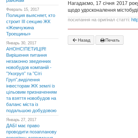
районам
Нагадаємо, 17 січня 2017 рок
Февраль 15, 2017
щодо удосконалення містобудів
Полиция выясняет, кто
посилання на оригінал статті:
htt
строит III секцию ЖК
«Жемчужина
Троещины»
Назад
Печать
Январь 30, 2017
АНОНС!ПЕТИЦІЯ!
Вирішення питання
незаконно зведенних
новобудов компаній -
"Укогруп" та "Сіті
Груп",виділення
інвесторам ЖК землі із
цільовим призначенням
та взяття новобудов на
баланс міста із
подальшою добудовою
Январь 27, 2017
ДАБІ має право
проводити позапланову