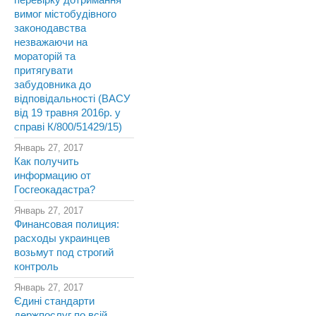
перевірку дотримання
вимог містобудівного
законодавства
незважаючи на
мораторій та
притягувати
забудовника до
відповідальності (ВАСУ
від 19 травня 2016р. у
справі К/800/51429/15)
Январь 27, 2017
Как получить
информацию от
Госгеокадастра?
Январь 27, 2017
Финансовая полиция:
расходы украинцев
возьмут под строгий
контроль
Январь 27, 2017
Єдині стандарти
держпослуг по всій