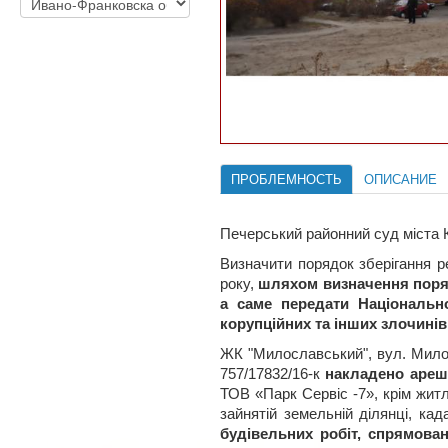
ПРОБЛЕМНОСТЬ
ОПИСАНИЕ
Печерський районний суд міста К
Визначити порядок зберігання 
року,
шляхом визначення поряд
а саме передати Національн
корупційних та інших злочинів
ЖК "Милославський", вул. Милосл
757/17832/16-к
накладено ареш
ТОВ «Парк Сервіс -7», крім жит
зайнятій земельній ділянці, ка
будівельних робіт, спрямова