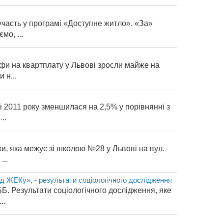
участь у програмі «Доступне житло». «За»
мо, ...
ифи на квартплату у Львові зросли майже на
 н...
і 2011 року зменшилася на 2,5% у порівнянні з
..
ки, яка межує зі школою №28 у Львові на вул.
...
д ЖЕКу», - результати соціологічного дослідження
Б. Результати соціологічного дослідження, яке
..