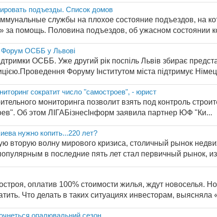
тировать подъезды. Список домов
оммунальные службы на плохое состояние подъездов, на ко
» за помощь. Половина подъездов, об ужасном состоянии ко
й Форум ОСББ у Львові
ідтримки ОСББ. Уже другий рік поспіль Львів збирає пред
цією.Проведення Форуму Інститутом міста підтримує Німецьк
иторинг сократит число "самостроев", - юрист
тельного мониторинга позволит взять под контроль строит
ев". Об этом ЛІГАБізнесІнформ заявила партнер ЮФ "Ки...
иева нужно копить...220 лет?
ую вторую волну мирового кризиса, столичный рынок недвиж
опулярным в последние пять лет стал первичный рынок, изв
строя, оплатив 100% стоимости жилья, ждут новоселья. Но
тить. Что делать в таких ситуациях инвесторам, выясняла «
зпочнеться опалювальний сезон