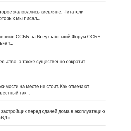
торое жаловались киевляне. Читатели
торых мы писал...
ставників ОСББ на Всеукраїнський Форум ОСББ.
е т...
ельство, а также существенно сократит
имости на месте не стоит. Как отмечают
естный так...
 застройщик перед сдачей дома в эксплуатацию
ВД»....