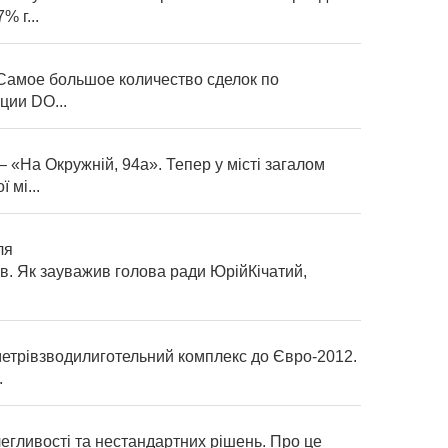
% г...
Самое большое количество сделок по
ции DO...
 «На Окружній, 94а». Тепер у місті загалом
 мі...
ля
. Як зауважив голова ради ЮрійКічатий,
 метрівзводилиготельний комплекс до Євро-2012.
.
егливості та нестандартних рішень. Про це