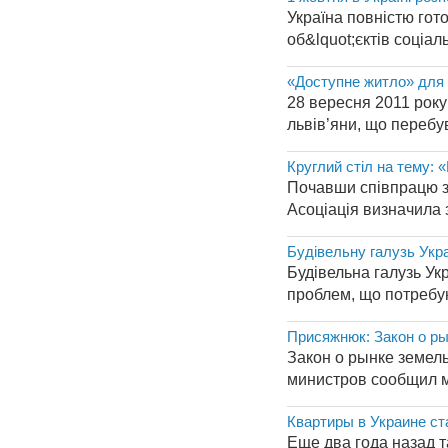
Україна повністю гот
об&lquot;єктів соціал
«Доступне житло» для 
28 вересня 2011 року
львів’яни, що перебув
Круглий стіл на тему:
Почавши співпрацю з 
Асоціація визначила з
Будівельну галузь Укра
Будівельна галузь Ук
проблем, що потребую
Присяжнюк: Закон о ры
Закон о рынке земел
министров сообщил м
Квартиры в Украине ст
Еще два года назад т