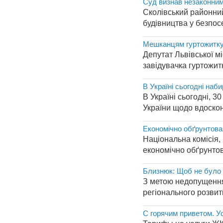
Суд визнав незаконним
Сколівський районний
будівництва у безпос
Мешканцям гуртожитку
Депутат Львівської м
завідувачка гуртожит
В Україні сьогодні наб
В Україні сьогодні, 3
України щодо вдоскон
Економічно обґрунтова
Національна комісія,
економічно обґрунтов
Близнюк: Щоб не було н
З метою недопущення 
регіонального розвитк
С горячим приветом. 