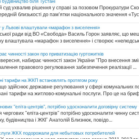
 будівництво біля Тустані
 суд ухвалив рішення у справі за позовом Прокуратури Скол
ередній близькості до пам’ятки національного значення «Туст
 у Львові влаштували «марафон з виселення»
іської ради від ВО «Свобода» Василь Горон заявляє, що ме
ку влаштувала «марафон з виселення» і створює «нелюдські
ирає чинності закон про приватизацію гуртожитків
0 вересня, набирає чинності закон України "Про внесення зм
алення правового регулювання забезпечення реалізації ...
ні тарифи на ЖКП встановлять протягом року
 що здійснює державне регулювання у сфері комунальних по
ані тарифи на житлово-комунальні послуги. Про це на брифін
ових "еліта-центрів", потрібно удосконалити договірну систему
чергових "еліта-центрів" потрібно удосконалити чинну сист
у, будівництва і ЖКГ Анатолій Близнюк, повідо...
Услуги ЖКХ подорожали для небытовых потребителей