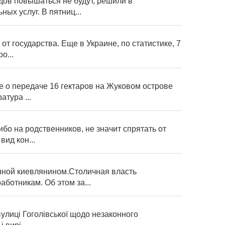
дов повышаться не будут, решили в
х услуг. В пятниц...
т государства. Еще в Украине, по статистике, 7
о...
е о передаче 16 гектаров на Жуковом острове
тура ...
бо на родственников, не значит спрятать от
ид кон...
нной киевлянином.Столичная власть
ботникам. Об этом за...
вулиці Гоголівської щодо незаконного