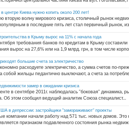
сторичної центральної частини Києва на вул. Гоголівській,7 і
 в центре Киева нужно копить около 200 лет!
ю вторую волну мирового кризиса, столичный рынок недвиж
опулярным в последние пять лет стал первичный рынок, из
роительства в Крыму вырос на 11% с начала года
нтября требования банков по кредитам в Крыму составили 1
ния вырос на 27,6% или на 1,9 млрд. грн, в том числе корпор
приходят большие счета за электричество
экономно расходуете электричество, а сумма счетов по-пре
а собой жильцы педантично выключают, а счета за потреблен
едвижимости замер в ожидании кризиса
енте в сентябре 2011г. наблюдалась "боковая" динамика, 
а. Об этом сообщил ведущий аналитик Союза специалист...
ША в депрессии: застройщики "замораживают" проекты
ые компании начали работу над 571 тыс. новых домов. Это 
является признаком подавленного состояния рынка недвижи