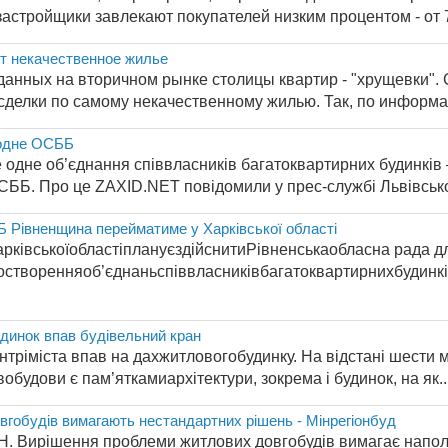
 застройщики завлекают покупателей низким процентом - от 7
т некачественное жилье
анных на вторичном рынке столицы квартир - "хрущевки". 
сделки по самому некачественному жилью. Так, по информа
 одне ОСББ
 одне об’єднання співвласників багатоквартирних будинків –
ББ. Про це ZAXID.NET повідомили у прес-службі Львівської
 Рівненщина перейматиме у Харківської області
арківськоїобластіплануєздійснитиРівненськаобласна рада д
створенняоб’єднаньспіввласниківбагатоквартирнихбудинків
удинок впав будівельний кран
нтріміста впав на дахжитловогобудинку. На відстані шести
будови є пам’яткамиархітектури, зокрема і будинок, на як..
гобудів вимагають нестандартних рішень - Мінрегіонбуд
Н. Вирішення проблеми житлових довгобудів вимагає напол