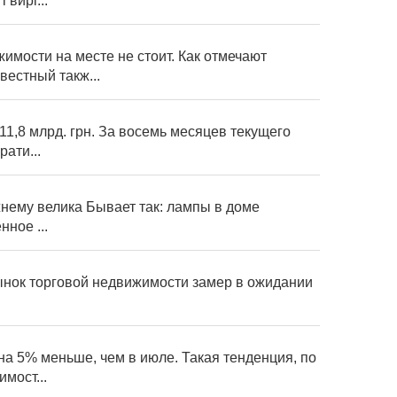
 вирі...
имости на месте не стоит. Как отмечают
вестный такж...
1,8 млрд. грн. За восемь месяцев текущего
ати...
жнему велика Бывает так: лампы в доме
ное ...
рынок торговой недвижимости замер в ожидании
на 5% меньше, чем в июле. Такая тенденция, по
мост...