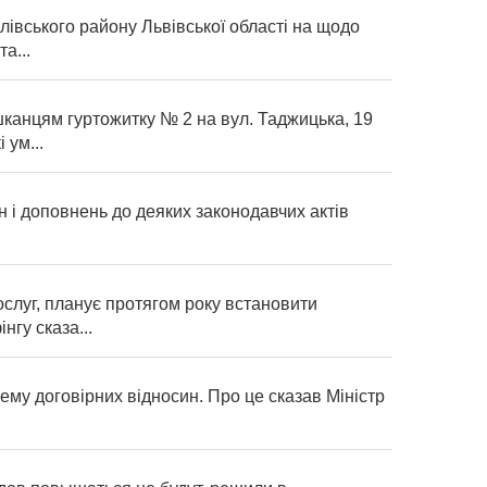
івського району Львівської області на щодо
а...
шканцям гуртожитку № 2 на вул. Таджицька, 19
 ум...
ін і доповнень до деяких законодавчих актів
слуг, планує протягом року встановити
гу сказа...
ему договірних відносин. Про це сказав Міністр