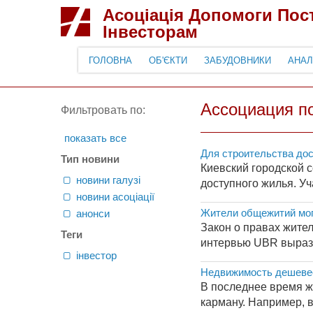
Асоціація Допомоги По
Інвесторам
ГОЛОВНА
ОБ'ЄКТИ
ЗАБУДОВНИКИ
АНАЛ
Ассоциация п
Фильтровать по:
показать все
Для строительства до
Тип новини
Киевский городской 
новини галузі
доступного жилья. Уч
новини асоціації
Жители общежитий мог
анонси
Закон о правах жите
Теги
интервью UBR вырази
інвестор
Недвижимость дешевее
В последнее время ж
карману. Например, в