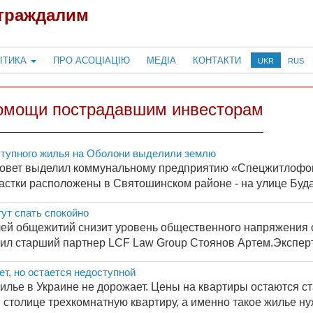
страждалим
ІТИКА
ПРО АСОЦІАЦІЮ
МЕДІА
КОНТАКТИ
UKR
RUS
омощи пострадавшим инвесторам
ступного жилья на Оболони выделили землю
совет выделил коммунальному предприятию «Спецжитлофонд
астки расположены в Святошинском районе - на улице Будари
ут спать спокойно
лей общежитий снизит уровень общественного напряжения с
л старший партнер LCF Law Group Стоянов Артем.Эксперт от
т, но остается недоступной
илье в Украине не дорожает. Цены на квартиры остаются с
 столице трехкомнатную квартиру, а именно такое жилье нуж