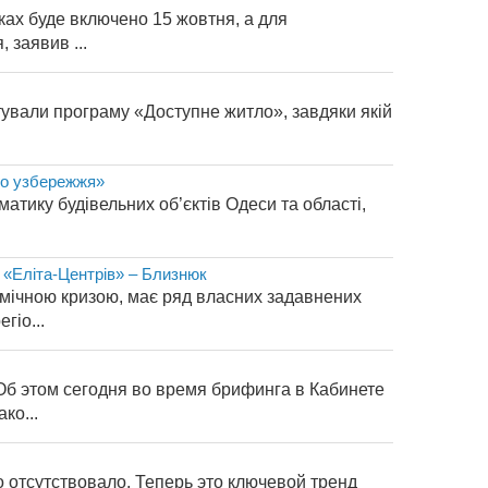
ках буде включено 15 жовтня, а для
 заявив ...
тували програму «Доступне житло», завдяки якій
го узбережжя»
атику будівельних об’єктів Одеси та області,
х «Еліта-Центрів» – Близнюк
омічною кризою, має ряд власних задавнених
гіо...
Об этом сегодня во время брифинга в Кабинете
ко...
о отсутствовало. Теперь это ключевой тренд