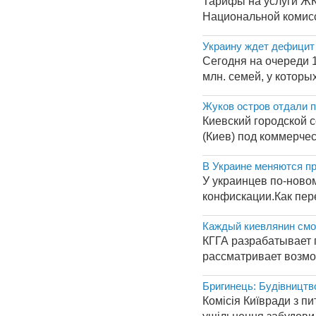
Тарифы на услуги ЖК
Национальной комисс
Украину ждет дефицит
Сегодня на очереди 1
млн. семей, у котор
Жуков остров отдали п
Киевский городской 
(Киев) под коммерчес
В Украине меняются п
У украинцев по-новом
конфискации.Как пер
Каждый киевлянин смо
КГГА разрабатывает 
рассматривает возмо
Бригинець: Будівництв
Комісія Київради з п