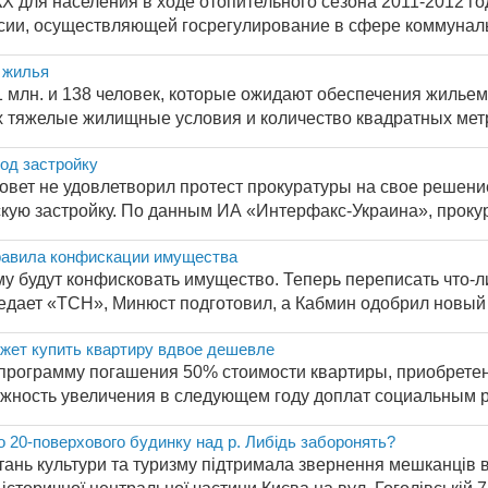
Х для населения в ходе отопительного сезона 2011-2012 го
ии, осуществляющей госрегулирование в сфере коммунальны
 жилья
 млн. и 138 человек, которые ожидают обеспечения жильем о
ых тяжелые жилищные условия и количество квадратных метр
од застройку
совет не удовлетворил протест прокуратуры на свое решени
кую застройку. По данным ИА «Интерфакс-Украина», прокура
равила конфискации имущества
у будут конфисковать имущество. Теперь переписать что-ли
едает «ТСН», Минюст подготовил, а Кабмин одобрил новый в
жет купить квартиру вдвое дешевле
программу погашения 50% стоимости квартиры, приобрете
жность увеличения в следующем году доплат социальным ра
о 20-поверхового будинку над р. Либідь заборонять?
итань культури та туризму підтримала звернення мешканців 