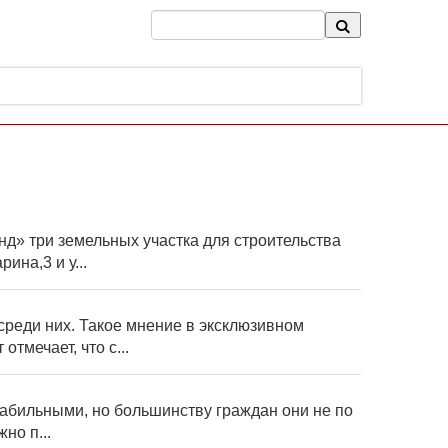
» три земельных участка для строительства
на,3 и у...
реди них. Такое мнение в эксклюзивном
мечает, что с...
табильными, но большинству граждан они не по
но п...