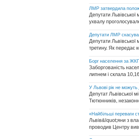
ЛМР затвердила полож
Депутати Львівської 
ухвалу проголосувало
Депутати ЛМР скасувал
Депутати Львівської 
третину. Як передає 
Борг населення за ЖКГ-
Заборгованість насел
липнем і склала 10,1
У Львові рік не можуть
Депутат Львівської м
Тютюнників, незаконн
«Найбільші переваги с
Львів&lquot;яни з вл
проводив Центру вивч