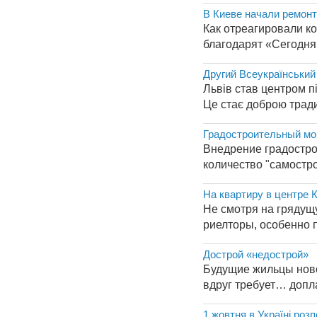
В Киеве начали ремон
Как отреагировали к
благодарят «Сегодня
Другий Всеукраїнськи
Львів став центром п
Це стає доброю тради
Градостроительный мон
Внедрение градострои
количество "самостро
На квартиру в центре К
Не смотря на грядущ
риелторы, особенно п
Дострой «недострой»
Будущие жильцы ново
вдруг требует… допла
1 жовтня в Україні ро