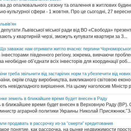
ова до опалювального сезону та опалення в житлових будин
ьно-культурної сфери - 1 жовтня. Про це сьогодні, 27 вересня,
львів’ян
 депутати Львівської міської ради від ВО «Свобода» презен
ають у квартирній черзі, зможуть купувати квартири за 3...
 «Що заважає нам отримати житло вчасно: перлини Чорноморсько
інвесторами південного регіону, зокрема, вивчаючи проблем
а необхідне об’єднати всіх інвесторів для координації роб...
їни треба звільнити від застарілих норм та убезпечити від нови
раїни, окрім спаду виробництва, викликаного світовою екон
ть невідкладного вирішення. На цьому наголосив Міністр ре
нке земель в ближайшее время будет внесен в Раду
ь в ближайшее время будет внесен в Верховную Раду (ВР). 
инистр аграрной политики Украины Николай Присяжнюк."За
али продавать в рассрочку из-за "смерти" кредитования
акое понятие, как рассрочка, на рынке недвижимости прост