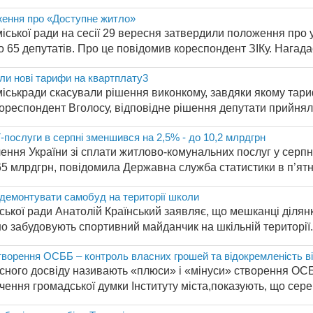
ення про «Доступне житло»
міської ради на сесії 29 вересня затвердили положення про 
 65 депутатів. Про це повідомив кореспондент ЗІКу. Нагадає
и нові тарифи на квартплату3
міськради скасували рішення виконкому, завдяки якому тар
кореспондент Вголосу, відповідне рішення депутати прийняли
послуги в серпні зменшився на 2,5% - до 10,2 млрдгрн
ення України зі сплати житлово-комунальних послуг у серпн
65 млрдгрн, повідомила Державна служба статистики в п’ятн.
 демонтувати самобуд на території школи
іської ради Анатолій Країнський заявляє, що мешканці ділян
о забудовують спортивний майданчик на шкільній території. 
творення ОСББ – контроль власних грошей та відокремленість ві
асного досвіду називають «плюси» і «мінуси» створення ОСБ
ення громадської думки Інституту міста,показують, що сере.