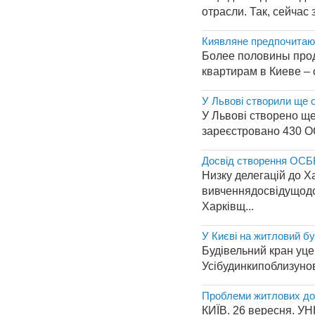
отрасли. Так, сейчас
Киявляне предпочитаю
Более половины прод
квартирам в Киеве – 
У Львові створили ще
У Львові створено ще
зареєстровано 430 ОС
Досвід створення ОСББ
Низку делегацій до Х
вивченнядосвідущодо
Харківщ...
У Києві на житловий б
Будівельний кран уце
Усібудинкипоблизуново
Проблеми житлових дов
КИЇВ. 26 вересня. УН