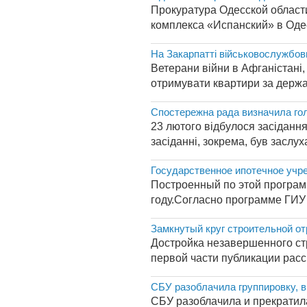
Прокуратура Одесской област
комплекса «Испанский» в Одес
На Закарпатті військовослужбов
Ветерани війни в Афганістані,
отримувати квартири за держа
Спостережна рада визначила гол
23 лютого відбулося засіданн
засіданні, зокрема, був заслу
Государственное ипотечное учре
Построенный по этой програм
году.Согласно программе ГИУ в
Замкнутый круг строительной о
Достройка незавершенного стр
первой части публикации расс
СБУ разоблачила группировку, 
СБУ разоблачила и прекратил