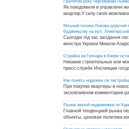
Протягом року черговикам Львівс
Як повідомили в управлінні ж
квартир.У силу своїх можливос
Міський голова Львова доручив п
будівництву на вул. Лижв’ярські
Сьогодні під час засідання с
міністра України Миколи Азар
Стройка на Гончара в Киеве ост
Никакие строительные или мон
пресс-службе Инспекции госуд
Как понять надежен ли застрой
При покупке квартиры в новос
эксклюзивном комментарии ра
Рынок жилой недвижимости Харьк
Главной тенденцией рынка пе
объекты, ценовая политика ко