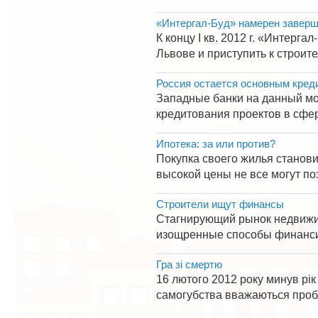
«Интергал-Буд» намерен заверши
К концу I кв. 2012 г. «Интерг
Львове и приступить к строите
Россия остается основным кред
Западные банки на данный мо
кредитования проектов в сфер
Ипотека: за или против?
Покупка своего жилья станови
высокой цены не все могут по
Строители ищут финансы
Стагнирующий рынок недвижимо
изощренные способы финансир
Гра зі смертю
16 лютого 2012 року минув рік
самогубства вважаються пробле