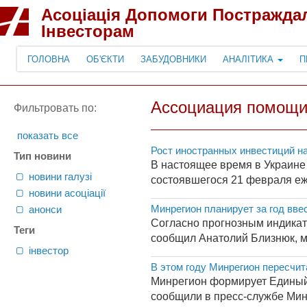
Асоціація Допомоги Постражда
Інвесторам
ГОЛОВНА
ОБ'ЄКТИ
ЗАБУДОВНИКИ
АНАЛІТИКА
П
Ассоциация помощи
Фильтровать по:
показать все
Рост иностранных инвестиций н
Тип новини
В настоящее время в Украине
новини галузі
состоявшегося 21 февраля еж
новини асоціації
Минрегион планирует за год ввес
анонси
Согласно прогнозным индикати
Теги
сообщил Анатолий Близнюк, ми
інвестор
В этом году Минрегион пересчи
Минрегион формирует Единый
сообщили в пресс-службе Мини