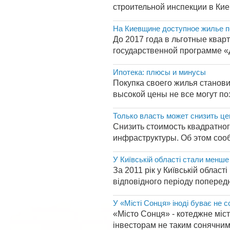
строительной инспекции в Киев
На Киевщине доступное жилье по
До 2017 года в льготные квар
государственной программе «Д
Ипотека: плюсы и минусы
Покупка своего жилья станови
высокой цены не все могут по
Только власть может снизить ц
Снизить стоимость квадратног
инфраструктуры. Об этом соо
У Київській області стали менш
За 2011 рік у Київській област
відповідного періоду попередн
У «Місті Сонця» іноді буває не 
«Місто Сонця» - котеджне міс
інвесторам не таким сонячним.