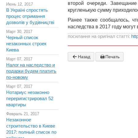
второй очереди. Завещание
Июнь 12, 2017
кругленькую сумму приходилос
В Україні спростять
процес отримання
Ранее также сообщалось, чт
дозволів у будівництві
наследства в 2017 году могу
Март 30, 2017
посилання на оригінал статті:
htt
Черный список
незаконных строек
Киева
Назад
Печать
Март 07, 2017
Налог на наследство и
подарки будем платить
по-новому
Март 07, 2017
Нотариус незаконно
переригистрировал 52
квартиры
Февраль 21, 2017
Незаконное
строительство в Киеве
2017: полный список по