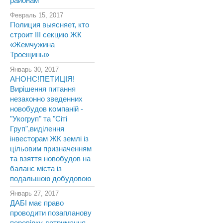
районам
Февраль 15, 2017
Полиция выясняет, кто
строит III секцию ЖК
«Жемчужина
Троещины»
Январь 30, 2017
АНОНС!ПЕТИЦІЯ!
Вирішення питання
незаконно зведенних
новобудов компаній -
"Укогруп" та "Сіті
Груп",виділення
інвесторам ЖК землі із
цільовим призначенням
та взяття новобудов на
баланс міста із
подальшою добудовою
Январь 27, 2017
ДАБІ має право
проводити позапланову