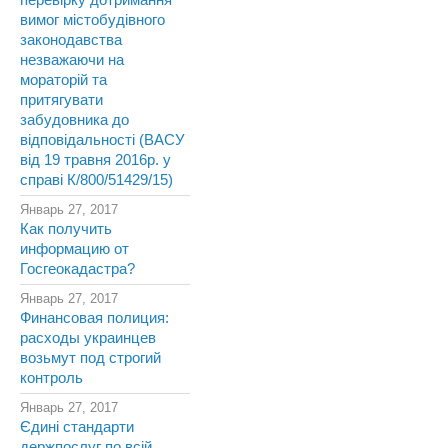
перевірку дотримання
вимог містобудівного
законодавства
незважаючи на
мораторій та
притягувати
забудовника до
відповідальності (ВАСУ
від 19 травня 2016р. у
справі К/800/51429/15)
Январь 27, 2017
Как получить
информацию от
Госгеокадастра?
Январь 27, 2017
Финансовая полиция:
расходы украинцев
возьмут под строгий
контроль
Январь 27, 2017
Єдині стандарти
держпослуг по всій