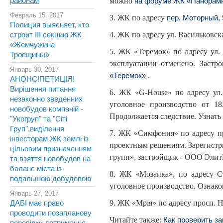
районам
можно
на форуме ЖК «Панорамн
Февраль 15, 2017
3. ЖК по адресу
пер. Моторный, 
Полиция выясняет, кто
4. ЖК по адресу ул. Васильковск
строит III секцию ЖК
«Жемчужина
5. ЖК «Теремок» по адресу ул.
Троещины»
эксплуатации отменено. Заст
Январь 30, 2017
.
«Теремок»
АНОНС!ПЕТИЦІЯ!
Вирішення питання
6. ЖК «G-House» по адресу ул.
незаконно зведенних
уголовное производство от 1
новобудов компаній -
Продолжается следствие. Узнать
"Укогруп" та "Сіті
Груп",виділення
7. ЖК «Симфония» по адресу пр
інвесторам ЖК землі із
проектным решениям. Зарегистр
цільовим призначенням
групп», застройщик - ООО Элит
та взяття новобудов на
баланс міста із
8. ЖК «Мозаика», по адресу С
подальшою добудовою
уголовное производство. Ознако
Январь 27, 2017
9. ЖК «Мрiя» по адресу просп. 
ДАБІ має право
проводити позапланову
Читайте также:
Как проверить за