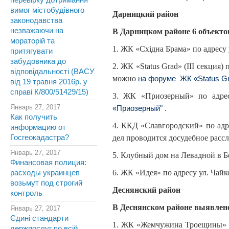
перевірку дотримання
вимог містобудівного
Дарницкий район
законодавства
незважаючи на
В Дарницком районе 6 объектов
мораторій та
1. ЖК «Схiдна Брама» по адресу 
притягувати
забудовника до
2. ЖК «Status Grad» (III секци
відповідальності (ВАСУ
можно
на форуме
ЖК «Status G
від 19 травня 2016р. у
справі К/800/51429/15)
3. ЖК «Приозерный» по адресу
Январь 27, 2017
.
«Приозерный"
Как получить
4. ККД «Славгородский» по адр
информацию от
Госгеокадастра?
дел проводится досудебное расс
Январь 27, 2017
5. Клубный дом на Левадной в Бо
Финансовая полиция:
6. ЖК «Идея» по адресу ул. Чайк
расходы украинцев
возьмут под строгий
Деснянский район
контроль
В Деснянском районе выявлено
Январь 27, 2017
Єдині стандарти
1. ЖК «Жемчужина Троещины» по
держпослуг по всій