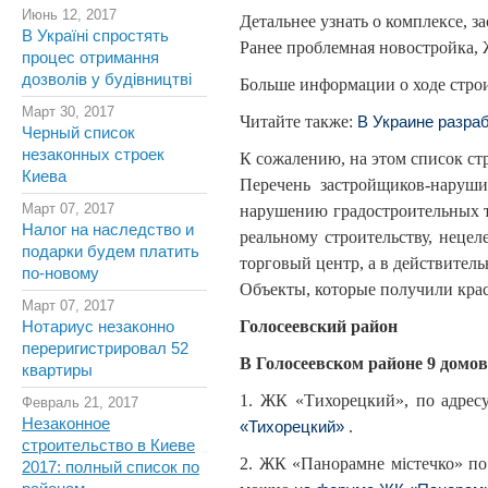
Июнь 12, 2017
Детальнее узнать о комплексе, 
В Україні спростять
Ранее проблемная новостройка, Ж
процес отримання
дозволів у будівництві
Больше информации о ходе стро
Март 30, 2017
Читайте также:
В Украине разра
Черный список
незаконных строек
К сожалению, на этом список ст
Киева
Перечень застройщиков-наруш
Март 07, 2017
нарушению градостроительных 
Налог на наследство и
реальному строительству, неце
подарки будем платить
торговый центр, а в действител
по-новому
Объекты, которые получили крас
Март 07, 2017
Голосеевский район
Нотариус незаконно
переригистрировал 52
В Голосеевском районе 9 домо
квартиры
1. ЖК «Тихорецкий», по адресу
Февраль 21, 2017
Незаконное
.
«Тихорецкий»
строительство в Киеве
2. ЖК «Панорамне містечко» по 
2017: полный список по