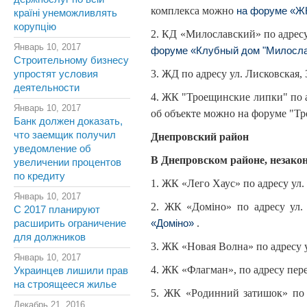
комплекса можно
на форуме «Ж
країні унеможливлять
корупцію
2. КД «Милославский» по адрес
Январь 10, 2017
форуме «Клубный дом "Милосла
Строительному бизнесу
3. ЖД по адресу ул. Лисковская,
упростят условия
деятельности
4. ЖК "Троещинские липки" по 
Январь 10, 2017
об объекте можно на форуме "Т
Банк должен доказать,
что заемщик получил
Днепровский район
уведомление об
В Днепровском районе, незако
увеличении процентов
по кредиту
1. ЖК «Лего Хаус» по адресу ул
Январь 10, 2017
2. ЖК «Домiно» по адресу ул
С 2017 планируют
.
расширить ограничение
«Доміно»
для должников
3. ЖК «Новая Волна» по адресу 
Январь 10, 2017
4. ЖК «Флагман», по адресу пер
Украинцев лишили прав
на строящееся жилье
5. ЖК «Родинний затишок» по а
Декабрь 21, 2016