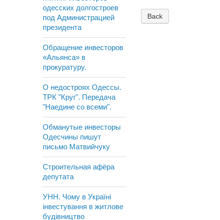
одесских долгостроев
Back
под Администрацией
президента
Обращение инвесторов
«Альянса» в
прокуратуру.
О недостроях Одессы.
ТРК "Круг". Передача
"Наедине со всеми".
Обманутые инвесторы
Одесчины пишут
письмо Матвийчуку
Строительная афёра
депутата
УНН. Чому в Україні
інвестування в житлове
будівництво