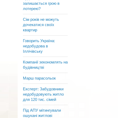
залишається грою в
лотерею?
Сім років не можуть
дочекатися своїх
квартир
Говорить Україна:
недобудова в
Іллічівську
Компанії зекономлять на
будівництві
Марш парасольок
Експерт: Забудовники
недобудовують житло
для 120 тис. сімей
Під АПУ мітингували
ошукані житлові