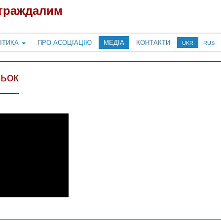
страждалим
ІТИКА
ПРО АСОЦІАЦІЮ
МЕДІА
КОНТАКТИ
UKR
RUS
ьок