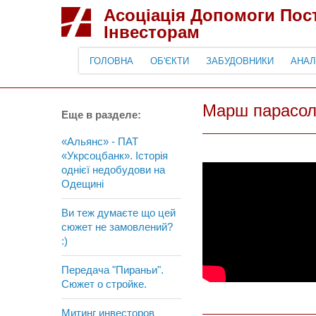
Асоціація Допомоги По
Інвесторам
ГОЛОВНА
ОБ'ЄКТИ
ЗАБУДОВНИКИ
АНАЛ
Марш парасол
Еще в разделе:
«Альянс» - ПАТ
«Укрсоцбанк». Icторія
однієї недобудови на
Одещині
Ви теж думаєте що цей
сюжет не замовлений?
:)
Передача "Пираньи".
Сюжет о стройке.
Митинг инвесторов