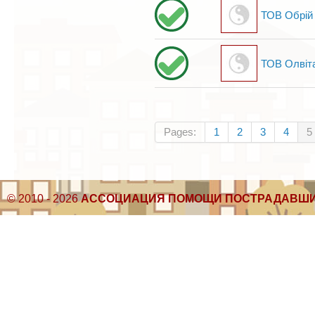
ТОВ Обрій
ТОВ Олвіт
Pages:
1
2
3
4
5
© 2010 - 2026
АССОЦИАЦИЯ ПОМОЩИ ПОСТРАДАВШИ