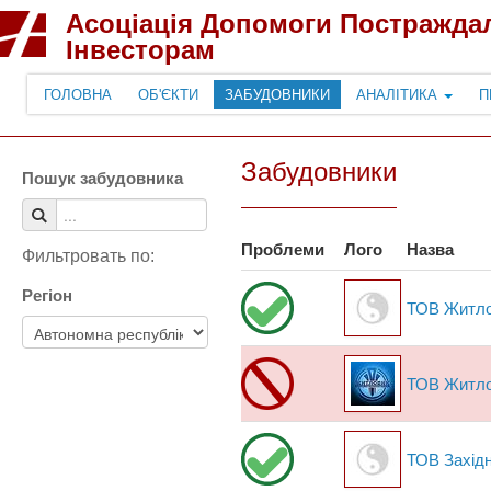
Асоціація Допомоги Постражда
Інвесторам
ГОЛОВНА
ОБ'ЄКТИ
ЗАБУДОВНИКИ
АНАЛІТИКА
П
Забудовники
Пошук забудовника
Проблеми
Лого
Назва
Фильтровать по:
Регіон
ТОВ Житл
ТОВ Житл
ТОВ Західн