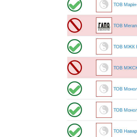
ТОВ Марін
ТОВ Мегап
ТОВ МЖК Е
ТОВ МЖСК 
ТОВ Монол
ТОВ Монол
ТОВ Навар