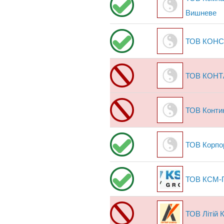
Вишневе
ТОВ КОН
ТОВ КОНТ
ТОВ Конти
ТОВ Корпо
ТОВ КСМ-Г
ТОВ Літій К