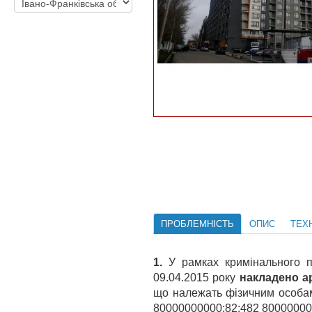
ПРОБЛЕМНІСТЬ
ОПИС
ТЕХН
1.
У рамках кримінального 
09.04.2015 року
накладено а
що належать фізичним особ
80000000000:82:482 800000000