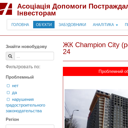
Асоціація Допомоги Постражда
Інвесторам
ГОЛОВНА
ОБ'ЄКТИ
ЗАБУДОВНИКИ
АНАЛІТИКА
П
ЖК Champion City (ре
Знайти новобудову
24
Фильтровать по:
Проблемний об
Проблемный
нет
да
нарушения
градостроительного
законодательства
Регіон