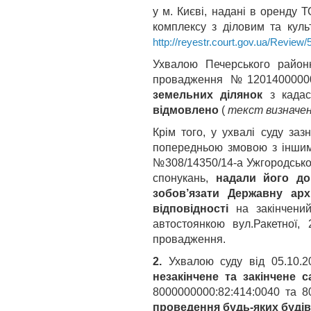
у м. Києві, надані в оренду 
комплексу з діловим та кул
http://reyestr.court.gov.ua/Revie
Ухвалою Печерського районн
провадження №12014000000
земельних ділянок
з кадас
відмовлено
(
текст визначен
Крім того, у ухвалі суду з
попередньою змовою з інши
№308/14350/14-а Ужгородсько
спонукань,
надали його до
зобов’язати Державну арх
відповідності
на закінчени
автостоянкою вул.Ракетної,
провадження.
2.
Ухвалою суду від 05.10
незакінчене та закінчене 
8000000000:82:414:0040 та 8
проведення будь-яких будів