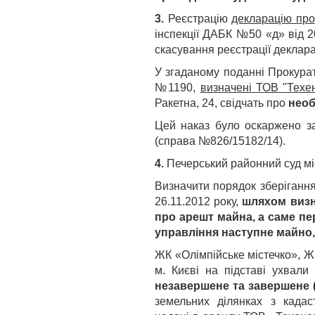
3.
Реєстрацію
декларацію про
інспекції ДАБК №50 «д» від 2
скасування реєстрації декларац
У згаданому поданні Прокурат
№1190,
визначені ТОВ "Техе
Ракетна, 24, свідчать про
необ
Цей наказ було оскаржено за
(справа №826/15182/14).
4.
Печерський районний суд мі
Визначити порядок зберіганн
26.11.2012 року,
шляхом визн
про арешт майна, а саме пе
управління наступне майно
ЖК «Олімпійське містечко», Ж
м. Києві на підставі ухвали
незавершене та завершене 
земельних ділянках з кадас