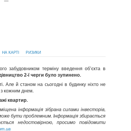
—
НА КАРТІ
РИЗИКИ
ого забудовником терміну введення об’єкта в
дівництво 2-ї черги було зупинено.
і. Але й станом на сьогодні в будинку ніхто не
 з кожним днем.
ажі квартир.
міщена інформація зібрана силами інвесторів,
о може бути проблемним. Інформація збирається
ається недостовірною, просимо повідомити
com.ua