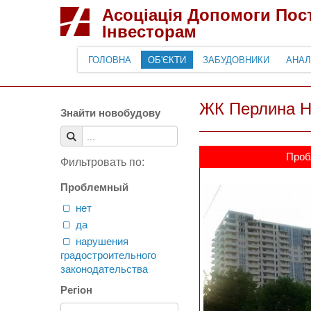
Асоціація Допомоги По
Інвесторам
ГОЛОВНА
ОБ'ЄКТИ
ЗАБУДОВНИКИ
АНАЛ
ЖК Перлина Ни
Знайти новобудову
Проб
Фильтровать по:
Проблемный
нет
да
нарушения
градостроительного
законодательства
Регіон