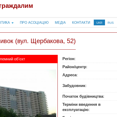
страждалим
ІТИКА
ПРО АСОЦІАЦІЮ
МЕДІА
КОНТАКТИ
UKR
RUS
вок (вул. Щербакова, 52)
Регіон
:
лемний об'єкт
Район/центр
:
Адреса
:
Забудовник
:
Початок будівництва
:
Терміни введення в
експлуатацію
: