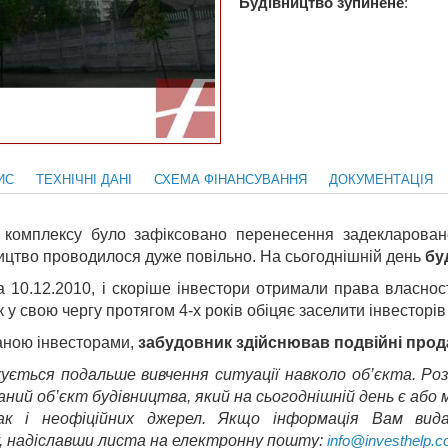
Будівництво зупинене
:
ИС
ТЕХНІЧНІ ДАНІ
СХЕМА ФІНАНСУВАННЯ
ДОКУМЕНТАЦІЯ
а комплексу було зафіксовано перенесення задекларован
ицтво проводилося дуже повільно. На сьогоднішній день
бу
 10.12.2010, і скоріше інвестори отримали права власност
 у свою чергу протягом 4-х років обіцяє заселити інвесторів
аною інвесторами,
забудовник здійснював подвійні прод
ується подальше вивчення ситуації навколо об’єкта. Роз
даний об’єкт будівництва, який на сьогоднішній день є аб
так і неофіційних джерел. Якщо інформація Вам вид
, надіславши листа на електронну пошту:
info@investhelp.