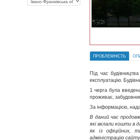
ПРОБЛЕМНІСТЬ
ОП
Під час будівництв
експлуатацію. Будівн
1 черга була введена
проживає, забудовник
За інформацією, над
В даний час продовж
які вклали кошти в 
як із офіційних, 
адміністрацію сайту