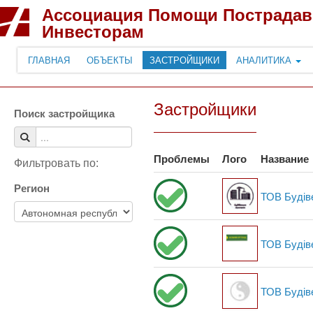
Ассоциация Помощи Пострада
Инвесторам
ГЛАВНАЯ
ОБЪЕКТЫ
ЗАСТРОЙЩИКИ
АНАЛИТИКА
Застройщики
Поиск застройщика
Проблемы
Лого
Название
Фильтровать по:
Регион
ТОВ Будів
ТОВ Будів
ТОВ Будів