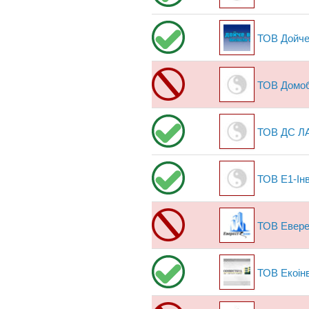
ТОВ Дойче
ТОВ Домоб
ТОВ ДС Л
ТОВ Е1-Ін
ТОВ Евер
ТОВ Екоін