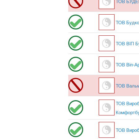
ТОВ БУД
ТОВ Будко
ТОВ ВІП Б
ТОВ Віп-Ар
ТОВ Вальм
ТОВ Вироб
Комфортб
ТОВ Виробн