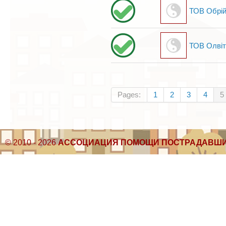
ТОВ Обрі
ТОВ Олвіт
Pages:
1
2
3
4
5
© 2010 - 2026
АССОЦИАЦИЯ ПОМОЩИ ПОСТРАДАВШИ