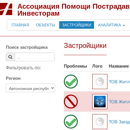
Ассоциация Помощи Пострада
Инвесторам
ГЛАВНАЯ
ОБЪЕКТЫ
ЗАСТРОЙЩИКИ
АНАЛИТИКА
Застройщики
Поиск застройщика
Проблемы
Лого
Название
Фильтровать по:
Регион
ТОВ Житл
ТОВ Житл
ТОВ Захід