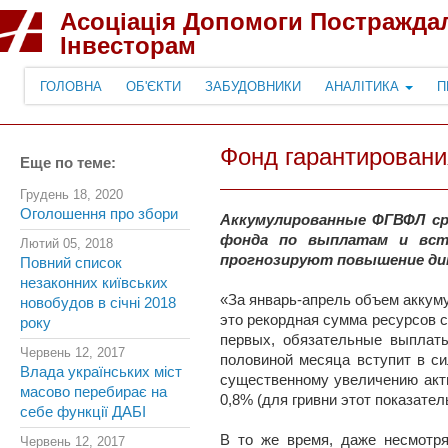
Асоціація Допомоги Постражда
Інвесторам
ГОЛОВНА
ОБ'ЄКТИ
ЗАБУДОВНИКИ
АНАЛІТИКА
П
Фонд гарантировани
Еще по теме:
Грудень 18, 2020
Оголошення про збори
Аккумулированные ФГВФЛ cр
фонда по выплатам и всту
Лютий 05, 2018
прогнозируют повышение дин
Повний список
незаконних київських
«За январь-апрель объем аккуму
новобудов в січні 2018
это рекордная сумма ресурсов с 
року
первых, обязательные выплаты
Червень 12, 2017
половиной месяца вступит в си
Влада українських міст
существенному увеличению акт
масово перебирає на
0,8% (для гривни этот показате
себе функції ДАБІ
В то же время, даже несмотря
Червень 12, 2017