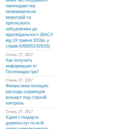
вимог містобудівного
законодавства
незважаючи на
мораторій та
притягувати
забудовника до
відповідальності (ВАСУ
від 19 травня 2016р. у
справі К/800/51429/15)
Січень 27, 2017
Как получить
информацию от
Госгеокадастра?
Січень 27, 2017
Финансовая полиция:
расходы украинцев
возьмут под строгий
контроль
Січень 27, 2017
Єдині стандарти
держпослуг по всій
країні унеможливлять