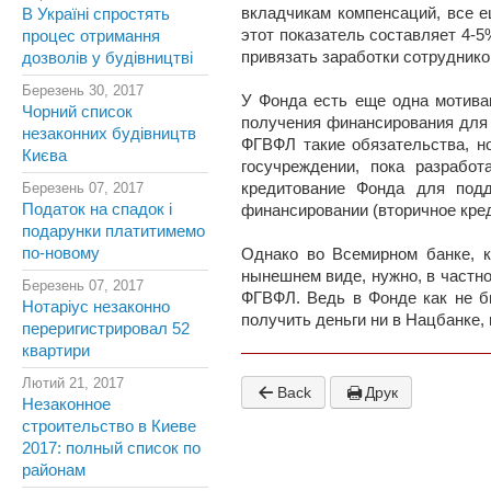
вкладчикам компенсаций, все е
В Україні спростять
этот показатель составляет 4-5
процес отримання
привязать заработки сотруднико
дозволів у будівництві
Березень 30, 2017
У Фонда есть еще одна мотива
Чорний список
получения финансирования для 
незаконних будівництв
ФГВФЛ такие обязательства, н
Києва
госучреждении, пока разрабо
Березень 07, 2017
кредитование Фонда для подд
Податок на спадок і
финансировании (вторичное кред
подарунки платитимемо
по-новому
Однако во Всемирном банке, к
нынешнем виде, нужно, в частн
Березень 07, 2017
ФГВФЛ. Ведь в Фонде как не бы
Нотаріус незаконно
получить деньги ни в Нацбанке, 
переригистрировал 52
квартири
Лютий 21, 2017
Back
Друк
Незаконное
строительство в Киеве
2017: полный список по
районам