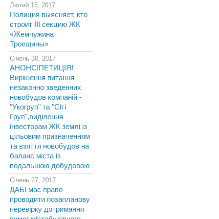
Лютий 15, 2017
Полиция выясняет, кто
строит III секцию ЖК
«Жемчужина
Троещины»
Січень 30, 2017
АНОНС!ПЕТИЦІЯ!
Вирішення питання
незаконно зведенних
новобудов компаній -
"Укогруп" та "Сіті
Груп",виділення
інвесторам ЖК землі із
цільовим призначенням
та взяття новобудов на
баланс міста із
подальшою добудовою
Січень 27, 2017
ДАБІ має право
проводити позапланову
перевірку дотримання