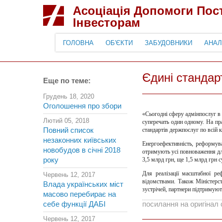
Асоціація Допомоги По
Інвесторам
ГОЛОВНА
ОБ'ЄКТИ
ЗАБУДОВНИКИ
АНАЛ
Єдині стандар
Еще по теме:
Грудень 18, 2020
Оголошення про збори
«Сьогодні сферу адмінпослуг в 
Лютий 05, 2018
суперечать один одному. На пр
Повний список
стандартів держпослуг по всій к
незаконних київських
Енергоефективність, реформува
новобудов в січні 2018
отримують усі повноваження для
року
3,5 млрд грн, ще 1,5 млрд грн 
Для реалізації масштабної ре
Червень 12, 2017
відомствами. Також Міністерс
Влада українських міст
зустрічей, партнери підтримуют
масово перебирає на
себе функції ДАБІ
посилання на оригінал 
Червень 12, 2017