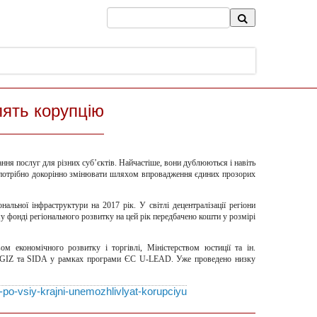
лять корупцію
ання послуг для різних суб’єктів. Найчастіше, вони дублюються і навіть
Це потрібно докорінно змінювати шляхом впровадження єдиних прозорих
льної інфраструктури на 2017 рік. У світлі децентралізації регіони
у фонді регіонального розвитку на цей рік передбачено кошти у розмірі
м економічного розвитку і торгівлі, Міністерством юстиції та ін.
ції GIZ та SIDA у рамках програми ЄС U-LEAD. Уже проведено низку
-po-vsiy-krajni-unemozhlivlyat-korupciyu