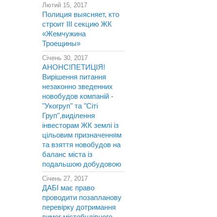
Лютий 15, 2017
Полиция выясняет, кто
строит III секцию ЖК
«Жемчужина
Троещины»
Січень 30, 2017
АНОНС!ПЕТИЦІЯ!
Вирішення питання
незаконно зведенних
новобудов компаній -
"Укогруп" та "Сіті
Груп",виділення
інвесторам ЖК землі із
цільовим призначенням
та взяття новобудов на
баланс міста із
подальшою добудовою
Січень 27, 2017
ДАБІ має право
проводити позапланову
перевірку дотримання