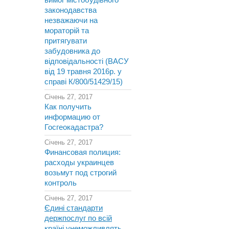
вимог містобудівного
законодавства
незважаючи на
мораторій та
притягувати
забудовника до
відповідальності (ВАСУ
від 19 травня 2016р. у
справі К/800/51429/15)
Січень 27, 2017
Как получить
информацию от
Госгеокадастра?
Січень 27, 2017
Финансовая полиция:
расходы украинцев
возьмут под строгий
контроль
Січень 27, 2017
Єдині стандарти
держпослуг по всій
країні унеможливлять