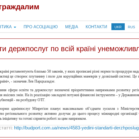
страждалим
ІТИКА
ПРО АСОЦІАЦІЮ
МЕДІА
КОНТАКТИ
UKR
RUS
ти держпослуг по всій країні унеможлив
країні регламентують близько 50 законів, у яких прописані різні норми та процедури над
актиці це створює плутанину і поле для корупційних маневрів у дозвільній системі. 
раїні», - зазначив Лев Парцхаладзе.
ння сфери освіти та держпослуг визначені пріоритетними напрямками розвитку регіона
 якісних змін. На їх реалізацію закладені потужні фінансові інструменти – у Державном
субвенцій - на розбудову ОТГ.
форми адмінпослуг Мінрегіон планує максимально об’єднати зусилля з Міністерство
тво регіонального розвитку активно долучає до цього процесу міжнародні організа
ь ініціативу та готові сприяти роботі за цим напрямком.
статті:
http://budport.com.ua/news/4583-yedini-standarti-derzhposlug