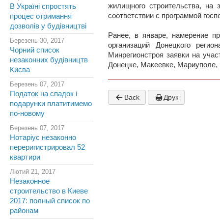
жилищного строительства, на 
В Україні спростять
соответствии с программой гос
процес отримання
дозволів у будівництві
Ранее, в январе, намерение п
Березень 30, 2017
организаций Донецкого регио
Чорний список
Минрегионстроя заявки на учас
незаконних будівництв
Донецке, Макеевке, Мариуполе, 
Києва
Березень 07, 2017
Податок на спадок і
Back
Друк
подарунки платитимемо
по-новому
Березень 07, 2017
Нотаріус незаконно
переригистрировал 52
квартири
Лютий 21, 2017
Незаконное
строительство в Киеве
2017: полный список по
районам