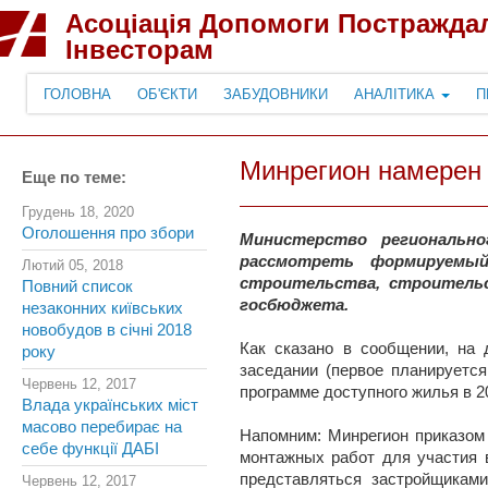
Асоціація Допомоги Постражда
Інвесторам
ГОЛОВНА
ОБ'ЄКТИ
ЗАБУДОВНИКИ
АНАЛІТИКА
П
Минрегион намерен 
Еще по теме:
Грудень 18, 2020
Оголошення про збори
Министерство региональн
рассмотреть формируемый
Лютий 05, 2018
строительства, строительс
Повний список
госбюджета.
незаконних київських
новобудов в січні 2018
Как сказано в сообщении, на
року
заседании (первое планируетс
Червень 12, 2017
программе доступного жилья в 20
Влада українських міст
масово перебирає на
Напомним: Минрегион приказом 
себе функції ДАБІ
монтажных работ для участия 
представляться застройщикам
Червень 12, 2017