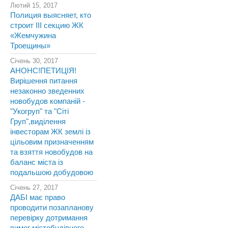
Лютий 15, 2017
Полиция выясняет, кто
строит III секцию ЖК
«Жемчужина
Троещины»
Січень 30, 2017
АНОНС!ПЕТИЦІЯ!
Вирішення питання
незаконно зведенних
новобудов компаній -
"Укогруп" та "Сіті
Груп",виділення
інвесторам ЖК землі із
цільовим призначенням
та взяття новобудов на
баланс міста із
подальшою добудовою
Січень 27, 2017
ДАБІ має право
проводити позапланову
перевірку дотримання