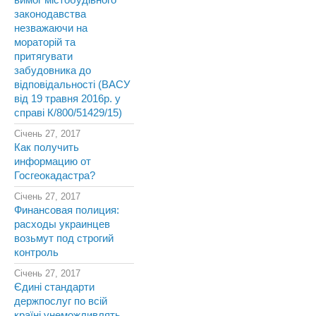
вимог містобудівного
законодавства
незважаючи на
мораторій та
притягувати
забудовника до
відповідальності (ВАСУ
від 19 травня 2016р. у
справі К/800/51429/15)
Січень 27, 2017
Как получить
информацию от
Госгеокадастра?
Січень 27, 2017
Финансовая полиция:
расходы украинцев
возьмут под строгий
контроль
Січень 27, 2017
Єдині стандарти
держпослуг по всій
країні унеможливлять