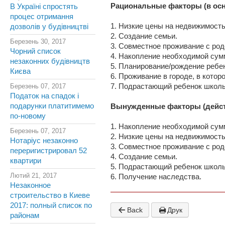
Рациональные факторы (в ос
В Україні спростять
процес отримання
1. Низкие цены на недвижимость
дозволів у будівництві
2. Создание семьи.
Березень 30, 2017
3. Совместное проживание с род
Чорний список
4. Накопление необходимой сум
незаконних будівництв
5. Планирование/рождение ребе
Києва
6. Проживание в городе, в котор
Березень 07, 2017
7. Подрастающий ребенок школь
Податок на спадок і
подарунки платитимемо
Вынужденные факторы (действ
по-новому
1. Накопление необходимой сум
Березень 07, 2017
2. Низкие цены на недвижимость
Нотаріус незаконно
3. Совместное проживание с род
переригистрировал 52
4. Создание семьи.
квартири
5. Подрастающий ребенок школь
Лютий 21, 2017
6. Получение наследства.
Незаконное
строительство в Киеве
2017: полный список по
Back
Друк
районам