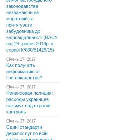
вимог містобудівного
законодавства
незважаючи на
мораторій та
притягувати
забудовника до
відповідальності (ВАСУ
від 19 травня 2016р. у
справі К/800/51429/15)
Січень 27, 2017
Как получить
информацию от
Госгеокадастра?
Січень 27, 2017
Финансовая полиция:
расходы украинцев
возьмут под строгий
контроль
Січень 27, 2017
Єдині стандарти
держпослуг по всій
країні унеможливлять