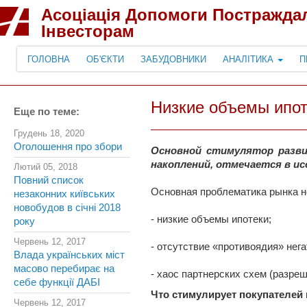
Асоціація Допомоги Постражда
Інвесторам
ГОЛОВНА
ОБ'ЄКТИ
ЗАБУДОВНИКИ
АНАЛІТИКА
П
Низкие объемы ипот
Еще по теме:
Грудень 18, 2020
Оголошення про збори
Основной стимулятор разви
накоплений, отмечается в ис
Лютий 05, 2018
Повний список
Основная проблематика рынка 
незаконних київських
новобудов в січні 2018
- низкие объемы ипотеки;
року
Червень 12, 2017
- отсутствие «противоядия» не
Влада українських міст
масово перебирає на
- хаос партнерских схем (разре
себе функції ДАБІ
Что стимулирует покупателей
Червень 12, 2017