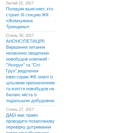
Лютий 15, 2017
Полиция выясняет, кто
строит III секцию ЖК
«Жемчужина
Троещины»
Січень 30, 2017
АНОНС!ПЕТИЦІЯ!
Вирішення питання
незаконно зведенних
новобудов компаній -
"Укогруп" та "Сіті
Груп",виділення
інвесторам ЖК землі із
цільовим призначенням
та взяття новобудов на
баланс міста із
подальшою добудовою
Січень 27, 2017
ДАБІ має право
проводити позапланову
перевірку дотримання